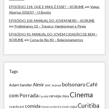
EPISÓDIO 114: QUE E-MAIL É ESSE? – XORUME
em
Vagas
Abertas S01E07 – O Bonito
EPISÓDIO 103: MANUAL DO JOVEM NERD – XORUME
em
Preliminares 10 – Traveco, Hambúrguer e Pinga
EPISÓDIO 92: MANUAL DO JOVEM CIDADÃO DE BEM –
XORUME
em
Curva de Rio 40 – Relacionamentos
Tags
bolsonaro
Café
Almir
Adam Sandler
AMC
Android
Cinema
com Porrada
cerveja
china
Cassidy
Curitiba
comida
coachcast
copa
Conversa Nerd e Geek