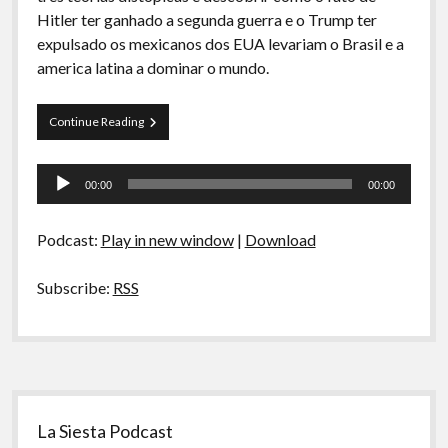
A Ripa É a Lei
Hitler ter ganhado a segunda guerra e o Trump ter
expulsado os mexicanos dos EUA levariam o Brasil e a
Especiais
america latina a dominar o mundo.
Preliminares
Arquivos
Continue Reading
CDR
03
Tocador
–
00:00
00:00
E
de
se
áudio
Hitler
Podcast:
Play in new window
|
Download
ganhasse
a
2ª
Subscribe:
RSS
Guerra
e
o
Brasil
se
tornasse
Sidebar
uma
potência
La Siesta Podcast
latina?