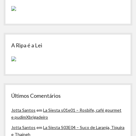
A Ripa é a Lei
Últimos Comentários
Jotta Santos
em
La Siesta s01e01 – Rosbife, café gourmet
e pudimXbrigadeiro
Jotta Santos
em
La Siesta S03E04 – Suco de Laranja, Tiquira
e Thaineh