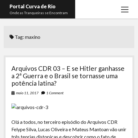
Portal Curva de Rio
open
Onde as Tranqueiras se Encontram
menu
Podcasts
open
menu
Tag:
maxino
Membros
Curva de Rio
open
menu
Curva Belas Artes
Almir Ribeiro
twitter
facebook
instagram
youtube
rss
email
telegram
Curva Classics
Felype Silva
Arquivos CDR 03 – E se Hitler ganhasse
Komos
Lucas Oliveira
a 2ª Guerra e o Brasil se tornasse uma
potência latina?
La Siesta Podcast
Kaique Xavier
maio 11, 2017
1 Comment
Boca do Lixo
Mateus Mantoan
Rachão na Beira do RIo
Rafael Almeida
Arquivo CDR
Olá a todos, no terceiro episódio do Arquivos CDR
Felype Silva, Lucas Oliveira e Mateus Mantoan vão unir
Papo Tranqueira
três teorias distopicas e descobrir como o fato de