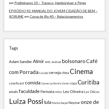
em
Preliminares 10 – Traveco, Hambúrguer e Pinga
EPISÓDIO 92: MANUAL DO JOVEM CIDADÃO DE BEM –
XORUME
em
Curva de Rio 40 – Relacionamentos
Tags
bolsonaro
Café
Almir
Adam Sandler
AMC
Android
Cinema
com Porrada
cerveja
china
Cassidy
Curitiba
comida
coachcast
copa
Conversa Nerd e Geek
faculdade
Fermata
Leo Oliveira
emails
Los Chicos
Hitler
Luiza Possi
onze de
lula
Neymar
Masturbação