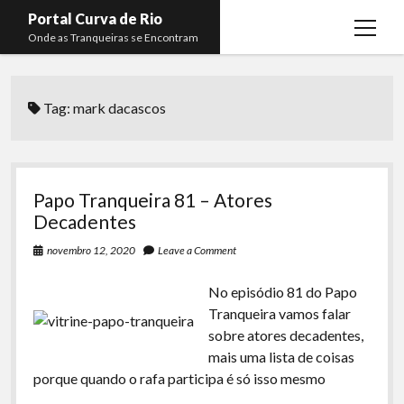
Portal Curva de Rio
open
Onde as Tranqueiras se Encontram
menu
Podcasts
open
menu
Tag:
mark dacascos
Membros
Curva de Rio
open
menu
Curva Belas Artes
Almir Ribeiro
twitter
facebook
instagram
youtube
rss
email
telegram
Curva Classics
Felype Silva
Papo Tranqueira 81 – Atores
Komos
Lucas Oliveira
Decadentes
La Siesta Podcast
Kaique Xavier
novembro 12, 2020
Leave a Comment
Boca do Lixo
Mateus Mantoan
No episódio 81 do Papo
Tranqueira vamos falar
Rachão na Beira do RIo
Rafael Almeida
sobre atores decadentes,
Arquivo CDR
mais uma lista de coisas
porque quando o rafa participa é só isso mesmo
Papo Tranqueira