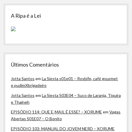
A Ripa é a Lei
Últimos Comentários
Jotta Santos
em
La Siesta s01e01 – Rosbife, café gourmet
e pudimXbrigadeiro
Jotta Santos
em
La Siesta S03E04 – Suco de Laranja, Tiquira
e Thaineh
EPISÓDIO 114: QUE E-MAIL É ESSE? – XORUME
em
Vagas
Abertas S01E07 – O Bonito
EPISÓDIO 103: MANUAL DO JOVEM NERD – XORUME