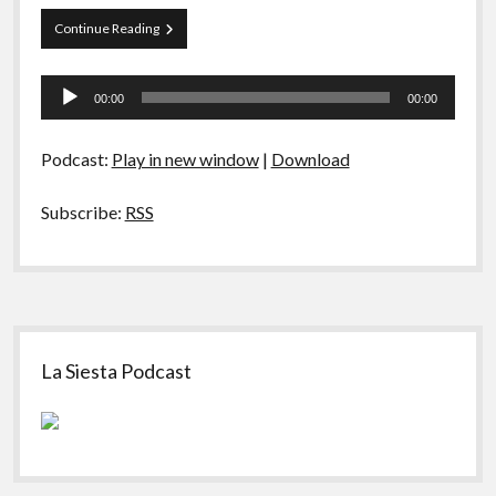
A Ripa É a Lei
Papo
Continue Reading
Especiais
Tranqueira
81
Tocador
Preliminares
–
00:00
00:00
Atores
de
Decadentes
áudio
Podcast:
Play in new window
|
Download
Subscribe:
RSS
Sidebar
La Siesta Podcast