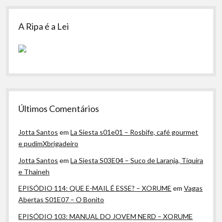
A Ripa é a Lei
Últimos Comentários
Jotta Santos
em
La Siesta s01e01 – Rosbife, café gourmet
e pudimXbrigadeiro
Jotta Santos
em
La Siesta S03E04 – Suco de Laranja, Tiquira
e Thaineh
EPISÓDIO 114: QUE E-MAIL É ESSE? – XORUME
em
Vagas
Abertas S01E07 – O Bonito
EPISÓDIO 103: MANUAL DO JOVEM NERD – XORUME