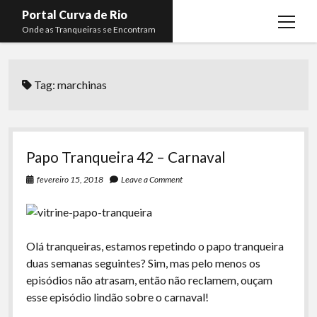
Portal Curva de Rio
open
Onde as Tranqueiras se Encontram
menu
Podcasts
open
menu
Tag:
marchinas
Membros
Curva de Rio
open
menu
Curva Belas Artes
Almir Ribeiro
twitter
facebook
instagram
youtube
rss
email
telegram
Curva Classics
Felype Silva
Papo Tranqueira 42 – Carnaval
Komos
Lucas Oliveira
fevereiro 15, 2018
Leave a Comment
La Siesta Podcast
Kaique Xavier
Boca do Lixo
Mateus Mantoan
Olá tranqueiras, estamos repetindo o papo tranqueira
Rachão na Beira do RIo
Rafael Almeida
duas semanas seguintes? Sim, mas pelo menos os
Arquivo CDR
episódios não atrasam, então não reclamem, ouçam
esse episódio lindão sobre o carnaval!
Papo Tranqueira