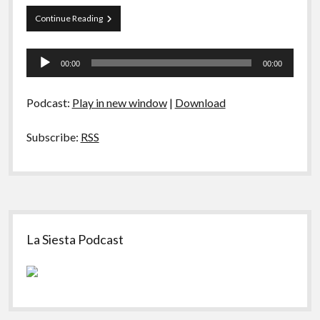
A Ripa É a Lei
Papo
Continue Reading
Especiais
Tranqueira
42
Tocador
Preliminares
–
00:00
00:00
Carnaval
de
áudio
Podcast:
Play in new window
|
Download
Subscribe:
RSS
Sidebar
La Siesta Podcast