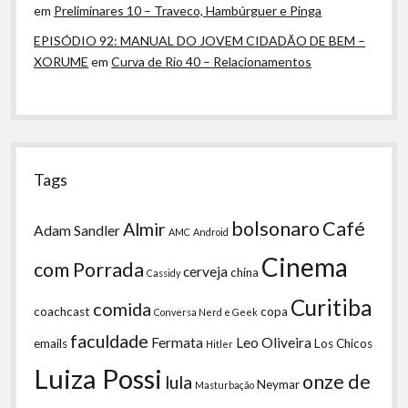
em
Preliminares 10 – Traveco, Hambúrguer e Pinga
EPISÓDIO 92: MANUAL DO JOVEM CIDADÃO DE BEM –
XORUME
em
Curva de Rio 40 – Relacionamentos
Tags
bolsonaro
Café
Almir
Adam Sandler
AMC
Android
Cinema
com Porrada
cerveja
china
Cassidy
Curitiba
comida
coachcast
copa
Conversa Nerd e Geek
faculdade
Fermata
Leo Oliveira
emails
Los Chicos
Hitler
Luiza Possi
onze de
lula
Neymar
Masturbação