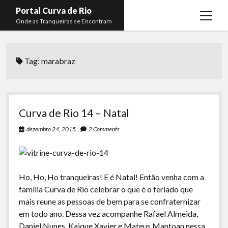
Portal Curva de Rio
open
Onde as Tranqueiras se Encontram
menu
Podcasts
open
menu
Tag:
marabraz
Membros
Curva de Rio
open
menu
Curva Belas Artes
Almir Ribeiro
twitter
facebook
instagram
youtube
rss
email
telegram
Curva Classics
Felype Silva
Curva de Rio 14 – Natal
Komos
Lucas Oliveira
dezembro 24, 2015
2 Comments
La Siesta Podcast
Kaique Xavier
Boca do Lixo
Mateus Mantoan
Ho, Ho, Ho tranqueiras! E é Natal! Então venha com a
Rachão na Beira do RIo
Rafael Almeida
família Curva de Rio celebrar o que é o feriado que
Arquivo CDR
mais reune as pessoas de bem para se confraternizar
em todo ano. Dessa vez acompanhe Rafael Almeida,
Papo Tranqueira
Daniel Nunes, Kaique Xavier e Mateus Mantoan nessa