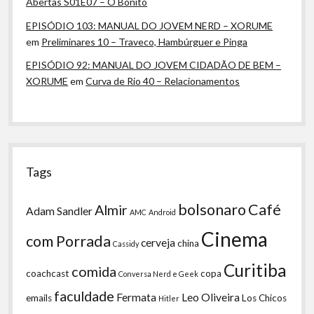
Abertas S01E07 – O Bonito
EPISÓDIO 103: MANUAL DO JOVEM NERD – XORUME
em
Preliminares 10 – Traveco, Hambúrguer e Pinga
EPISÓDIO 92: MANUAL DO JOVEM CIDADÃO DE BEM –
XORUME
em
Curva de Rio 40 – Relacionamentos
Tags
bolsonaro
Café
Almir
Adam Sandler
AMC
Android
Cinema
com Porrada
cerveja
china
Cassidy
Curitiba
comida
coachcast
copa
Conversa Nerd e Geek
faculdade
Fermata
Leo Oliveira
emails
Los Chicos
Hitler