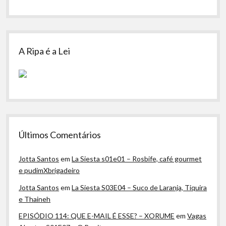
A Ripa é a Lei
Últimos Comentários
Jotta Santos
em
La Siesta s01e01 – Rosbife, café gourmet
e pudimXbrigadeiro
Jotta Santos
em
La Siesta S03E04 – Suco de Laranja, Tiquira
e Thaineh
EPISÓDIO 114: QUE E-MAIL É ESSE? – XORUME
em
Vagas