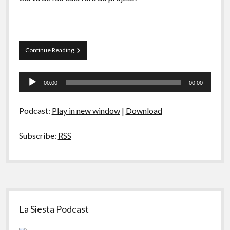
A Ripa É a Lei
Especiais
Preliminares
Emails
Continue Reading
e
Recados
Tocador
–
00:00
00:00
Julho
de
e
áudio
Agosto
Podcast:
Play in new window
|
Download
Subscribe:
RSS
Sidebar
La Siesta Podcast