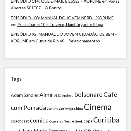
EPISÓDIO 114: QUE E-MAIL É ESSE? – XORUME
em
Vagas
Abertas S01E07 – O Bonito
EPISÓDIO 103: MANUAL DO JOVEM NERD – XORUME
em
Preliminares 10 – Traveco, Hambúrguer e Pinga
EPISÓDIO 92: MANUAL DO JOVEM CIDADÃO DE BEM –
XORUME
em
Curva de Rio 40 – Relacionamentos
Tags
bolsonaro
Café
Almir
Adam Sandler
AMC
Android
Cinema
com Porrada
cerveja
china
Cassidy
Curitiba
comida
coachcast
copa
Conversa Nerd e Geek
faculdade
Fermata
Leo Oliveira