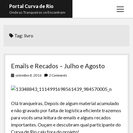
Portal Curva de Rio
open
Onde as Tranqueiras se Encontram
menu
Podcasts
open
menu
Tag:
livro
Membros
Curva de Rio
open
menu
Curva Belas Artes
Almir Ribeiro
twitter
facebook
instagram
youtube
rss
email
telegram
Curva Classics
Felype Silva
Emails e Recados – Julho e Agosto
Komos
Lucas Oliveira
setembro 8, 2016
2 Comments
La Siesta Podcast
Kaique Xavier
Boca do Lixo
Mateus Mantoan
Olá tranqueiras, Depois de algum material acumulado
Rachão na Beira do RIo
Rafael Almeida
e não gravado por falta de logística eficiente trazemos
Arquivo CDR
para vocês uma leitura de emails e alguns recados
importantes. Ouçam e descubram qual participante do
Papo Tranqueira
Curva de Rio caiu fora do projeto!