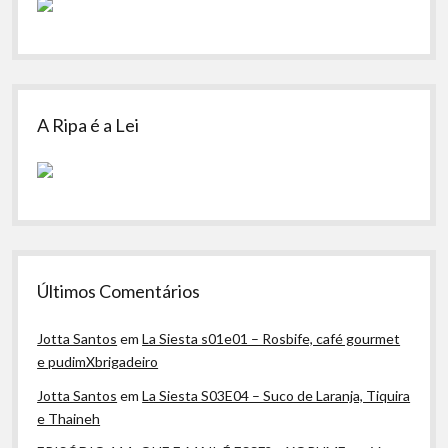
A Ripa é a Lei
Últimos Comentários
Jotta Santos
em
La Siesta s01e01 – Rosbife, café gourmet
e pudimXbrigadeiro
Jotta Santos
em
La Siesta S03E04 – Suco de Laranja, Tiquira
e Thaineh