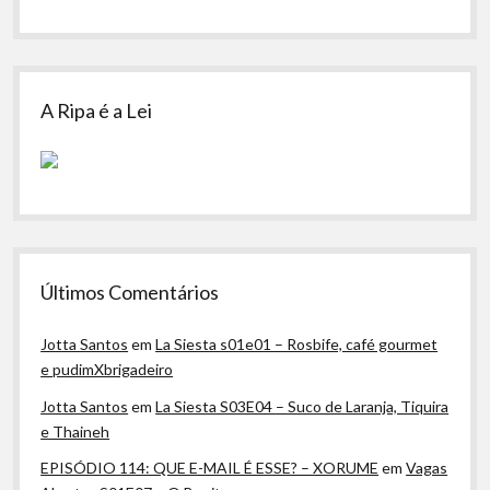
A Ripa é a Lei
Últimos Comentários
Jotta Santos
em
La Siesta s01e01 – Rosbife, café gourmet
e pudimXbrigadeiro
Jotta Santos
em
La Siesta S03E04 – Suco de Laranja, Tiquira
e Thaineh
EPISÓDIO 114: QUE E-MAIL É ESSE? – XORUME
em
Vagas