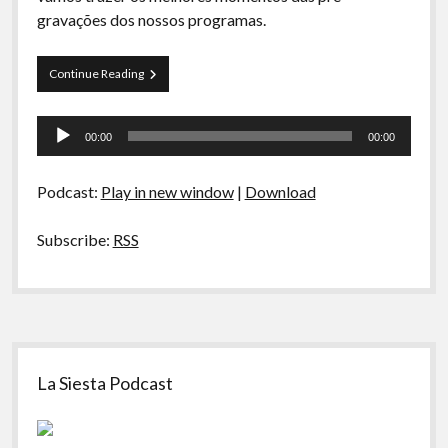
A Ripa É a Lei
gravações dos nossos programas.
Especiais
Preliminares
Continue Reading
Preliminares
01
–
Tocador
Tocha,
00:00
00:00
Marchas
de
e
áudio
o
Podcast:
Play in new window
|
Download
Highlander
de
Osasco
Subscribe:
RSS
Sidebar
La Siesta Podcast