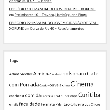
Abertas S01E07 – O Bonito
EPISÓDIO 103: MANUAL DO JOVEM NERD – XORUME
em
Preliminares 10 – Traveco, Hambúrguer e Pinga
EPISÓDIO 92: MANUAL DO JOVEM CIDADÃO DE BEM –
XORUME
em
Curva de Rio 40 – Relacionamentos
Tags
bolsonaro
Café
Almir
Adam Sandler
AMC
Android
Cinema
com Porrada
cerveja
china
Cassidy
Curitiba
comida
coachcast
copa
Conversa Nerd e Geek
faculdade
Fermata
Leo Oliveira
emails
Los Chicos
Hitler