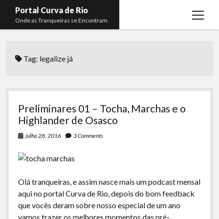
Portal Curva de Rio
open
Onde as Tranqueiras se Encontram
menu
Podcasts
open
menu
Tag:
legalize já
Membros
Curva de Rio
open
menu
Curva Belas Artes
Almir Ribeiro
twitter
facebook
instagram
youtube
rss
email
telegram
Curva Classics
Felype Silva
Preliminares 01 – Tocha, Marchas e o
Komos
Lucas Oliveira
Highlander de Osasco
La Siesta Podcast
Kaique Xavier
julho 28, 2016
3 Comments
Boca do Lixo
Mateus Mantoan
Rachão na Beira do RIo
Rafael Almeida
Olá tranqueiras, e assim nasce mais um podcast mensal
Arquivo CDR
aqui no portal Curva de Rio, depois do bom feedback
que vocês deram sobre nosso especial de um ano
Papo Tranqueira
vamos trazer os melhores momentos das pré-