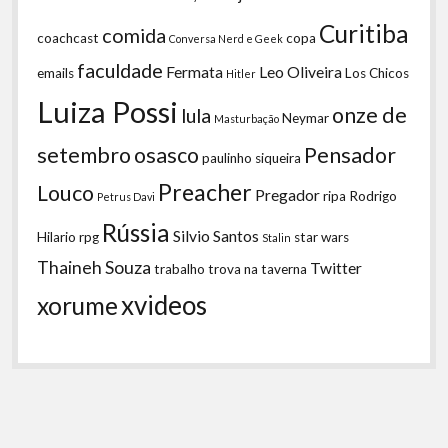
Curitiba
comida
coachcast
copa
Conversa Nerd e Geek
faculdade
Fermata
Leo Oliveira
emails
Los Chicos
Hitler
Luiza Possi
onze de
lula
Neymar
Masturbação
setembro
osasco
Pensador
paulinho siqueira
Preacher
Louco
Pregador
ripa
Rodrigo
Petrus Davi
Rússia
Silvio Santos
Hilario
rpg
star wars
Stalin
Thaineh Souza
Twitter
trabalho
trova na taverna
xvideos
xorume