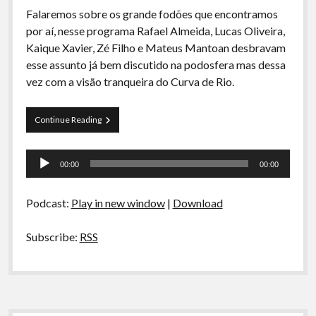
A Ripa É a Lei
Falaremos sobre os grande fodões que encontramos
por aí, nesse programa Rafael Almeida, Lucas Oliveira,
Especiais
Kaique Xavier, Zé Filho e Mateus Mantoan desbravam
Preliminares
esse assunto já bem discutido na podosfera mas dessa
vez com a visão tranqueira do Curva de Rio.
Curva
Continue Reading
de
Rio
Tocador
01
00:00
00:00
(?)
de
Fodões
áudio
Podcast:
Play in new window
|
Download
Subscribe:
RSS