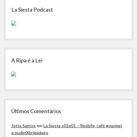
Sidebar
La Siesta Podcast
A Ripa é a Lei
Últimos Comentários
Jotta Santos
em
La Siesta s01e01 – Rosbife, café gourmet
e pudimXbrigadeiro