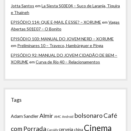
Jotta Santos
em
La Siesta S03E04 – Suco de Laranja, Tiquira
e Thaineh
EPISÓDIO 114: QUE E-MAIL É ESSE? – XORUME
em
Vagas
Abertas S01E07 – O Bonito
EPISÓDIO 103: MANUAL DO JOVEM NERD – XORUME
em
Preliminares 10 – Traveco, Hambúrguer e Pinga
EPISÓDIO 92: MANUAL DO JOVEM CIDADÃO DE BEM –
XORUME
em
Curva de Rio 40 – Relacionamentos
Tags
bolsonaro
Café
Almir
Adam Sandler
AMC
Android
Cinema
com Porrada
cerveja
china
Cassidy