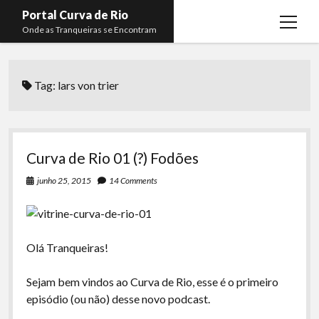
Portal Curva de Rio
open
Onde as Tranqueiras se Encontram
menu
Podcasts
open
menu
Tag:
lars von trier
Membros
Curva de Rio
open
menu
Curva Belas Artes
Almir Ribeiro
twitter
facebook
instagram
youtube
rss
email
telegram
Curva Classics
Felype Silva
Curva de Rio 01 (?) Fodões
Komos
Lucas Oliveira
junho 25, 2015
14 Comments
La Siesta Podcast
Kaique Xavier
Boca do Lixo
Mateus Mantoan
Olá Tranqueiras!
Rachão na Beira do RIo
Rafael Almeida
Arquivo CDR
Sejam bem vindos ao Curva de Rio, esse é o primeiro
episódio (ou não) desse novo podcast.
Papo Tranqueira