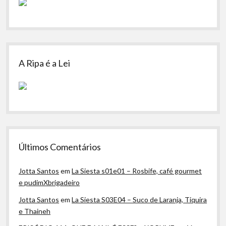
A Ripa é a Lei
Últimos Comentários
Jotta Santos
em
La Siesta s01e01 – Rosbife, café gourmet
e pudimXbrigadeiro
Jotta Santos
em
La Siesta S03E04 – Suco de Laranja, Tiquira
e Thaineh