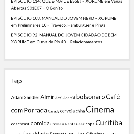
EPISÓDIO 114: QUE E-MAIL É ESSE? – XORUME
em
Vagas
Abertas S01E07 – O Bonito
EPISÓDIO 103: MANUAL DO JOVEM NERD – XORUME
em
Preliminares 10 – Traveco, Hambúrguer e Pinga
EPISÓDIO 92: MANUAL DO JOVEM CIDADÃO DE BEM –
XORUME
em
Curva de Rio 40 – Relacionamentos
Tags
bolsonaro
Café
Almir
Adam Sandler
AMC
Android
Cinema
com Porrada
cerveja
china
Cassidy
Curitiba
comida
coachcast
copa
Conversa Nerd e Geek
faculdade
Fermata
Leo Oliveira