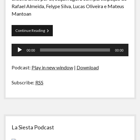
A Ripa É a Lei
Rafael Almeida, Felype Silva, Lucas Oliveira e Mateus
Mantoan
Especiais
Preliminares
Curva
Continue Reading
de
Rio
Tocador
44
00:00
00:00
–
de
Baixa
áudio
Gastronomia:
Podcast:
Play in new window
|
Download
Bebidas
Subscribe:
RSS
Sidebar
La Siesta Podcast