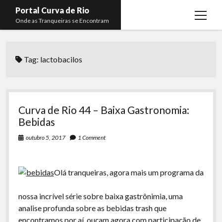
Portal Curva de Rio
open
Onde as Tranqueiras se Encontram
menu
Podcasts
open
menu
Tag:
lactobacilos
Membros
Curva de Rio
open
menu
Curva Belas Artes
Almir Ribeiro
twitter
facebook
instagram
youtube
rss
email
telegram
Curva Classics
Felype Silva
Curva de Rio 44 – Baixa Gastronomia:
Komos
Lucas Oliveira
Bebidas
La Siesta Podcast
Kaique Xavier
outubro 5, 2017
1 Comment
Boca do Lixo
Mateus Mantoan
Olá tranqueiras, agora mais um programa da
Rachão na Beira do RIo
Rafael Almeida
Arquivo CDR
nossa incrível série sobre baixa gastrônimia, uma
analise profunda sobre as bebidas trash que
Papo Tranqueira
encontramos por aí, ouçam agora com participação de