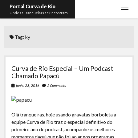
Portal Curva de Rio
open
Onde as Tranqueiras se Encontram
menu
Podcasts
open
menu
Tag:
ky
Membros
Curva de Rio
open
menu
Curva Belas Artes
Almir Ribeiro
twitter
facebook
instagram
youtube
rss
email
telegram
Curva Classics
Felype Silva
Curva de Rio Especial – Um Podcast
Komos
Lucas Oliveira
Chamado Papacú
La Siesta Podcast
Kaique Xavier
junho 23, 2016
2 Comments
Boca do Lixo
Mateus Mantoan
Rachão na Beira do RIo
Rafael Almeida
Olá tranqueiras, hoje usando gravatas borboleta a
Arquivo CDR
equipe Curva de Rio traz o especial definitivo do
primeiro ano de podcast, acompanhe os melhores
Papo Tranqueira
momentos daqui que não foi ao ar nos programas