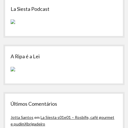
Sidebar
La Siesta Podcast
A Ripa é a Lei
Últimos Comentários
Jotta Santos
em
La Siesta s01e01 – Rosbife, café gourmet
e pudimXbrigadeiro