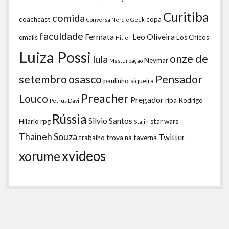
Curitiba
comida
coachcast
copa
Conversa Nerd e Geek
faculdade
Fermata
Leo Oliveira
emails
Los Chicos
Hitler
Luiza Possi
onze de
lula
Neymar
Masturbação
setembro
osasco
Pensador
paulinho siqueira
Preacher
Louco
Pregador
ripa
Rodrigo
Petrus Davi
Rússia
Silvio Santos
Hilario
rpg
star wars
Stalin
Thaineh Souza
Twitter
trabalho
trova na taverna
xvideos
xorume