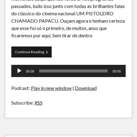
A Ripa É a Lei
passados, tudo isso junto com todas as brilhantes falas
do clássico do cinema nacional UM PISTOLEIRO
Especiais
CHAMADO PAPACU. Ouçam agora e tenham certeza
Preliminares
que esse foi só o primeiro, de muitos, anos que
ficaremos por aqui. Sem tirar de dentro
Curva
Continue Reading
de
Rio
Tocador
Especial
00:00
00:00
–
de
Um
áudio
Podcast
Podcast:
Play in new window
|
Download
Chamado
Papacú
Subscribe:
RSS