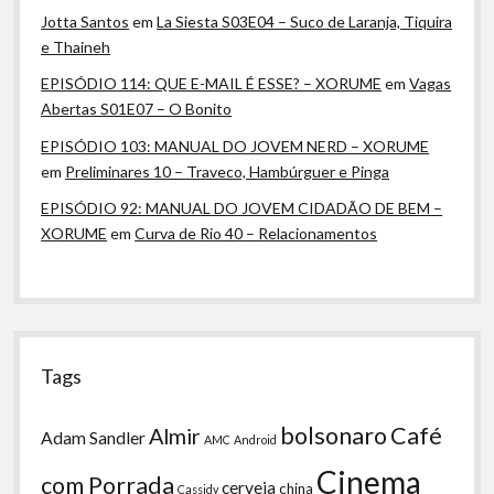
Jotta Santos
em
La Siesta S03E04 – Suco de Laranja, Tiquira
e Thaineh
EPISÓDIO 114: QUE E-MAIL É ESSE? – XORUME
em
Vagas
Abertas S01E07 – O Bonito
EPISÓDIO 103: MANUAL DO JOVEM NERD – XORUME
em
Preliminares 10 – Traveco, Hambúrguer e Pinga
EPISÓDIO 92: MANUAL DO JOVEM CIDADÃO DE BEM –
XORUME
em
Curva de Rio 40 – Relacionamentos
Tags
bolsonaro
Café
Almir
Adam Sandler
AMC
Android
Cinema
com Porrada
cerveja
china
Cassidy