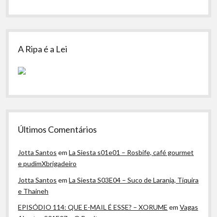
A Ripa é a Lei
Últimos Comentários
Jotta Santos
em
La Siesta s01e01 – Rosbife, café gourmet
e pudimXbrigadeiro
Jotta Santos
em
La Siesta S03E04 – Suco de Laranja, Tiquira
e Thaineh
EPISÓDIO 114: QUE E-MAIL É ESSE? – XORUME
em
Vagas