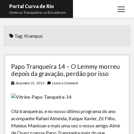
Portal Curva de Rio
open
Onde as Tranqueiras se Encontram
menu
Podcasts
open
menu
Tag:
Krampus
Membros
Curva de Rio
open
menu
Curva Belas Artes
Almir Ribeiro
twitter
facebook
instagram
youtube
rss
email
telegram
Curva Classics
Felype Silva
Papo Tranqueira 14 – O Lemmy morreu
Komos
Lucas Oliveira
depois da gravação, perdão por isso
La Siesta Podcast
Kaique Xavier
dezembro 31, 2015
Leave a Comment
Boca do Lixo
Mateus Mantoan
Rachão na Beira do RIo
Rafael Almeida
Olá tranqueiras, e no nosso último programa do ano
Arquivo CDR
acompanhe Rafael Almeida, Kaique Xavier, Zé Filho,
Mateus Mantoan e mais uma vez o nosso amigo Almir
Papo Tranqueira
de Osasco nesse Papo Tranqueira mais do que