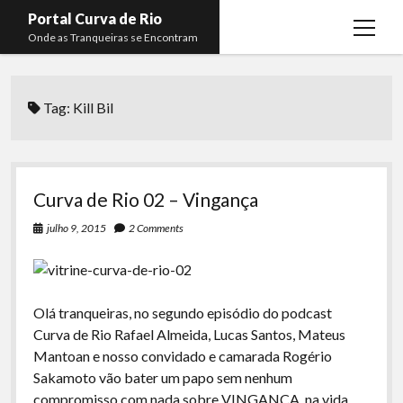
Portal Curva de Rio
open
Onde as Tranqueiras se Encontram
menu
Podcasts
open
menu
Tag:
Kill Bil
Membros
Curva de Rio
open
menu
Curva Belas Artes
Almir Ribeiro
twitter
facebook
instagram
youtube
rss
email
telegram
Curva Classics
Felype Silva
Curva de Rio 02 – Vingança
Komos
Lucas Oliveira
julho 9, 2015
2 Comments
La Siesta Podcast
Kaique Xavier
Boca do Lixo
Mateus Mantoan
Olá tranqueiras, no segundo episódio do podcast
Rachão na Beira do RIo
Rafael Almeida
Curva de Rio Rafael Almeida, Lucas Santos, Mateus
Arquivo CDR
Mantoan e nosso convidado e camarada Rogério
Sakamoto vão bater um papo sem nenhum
Papo Tranqueira
compromisso com nada sobre VINGANÇA, na vida