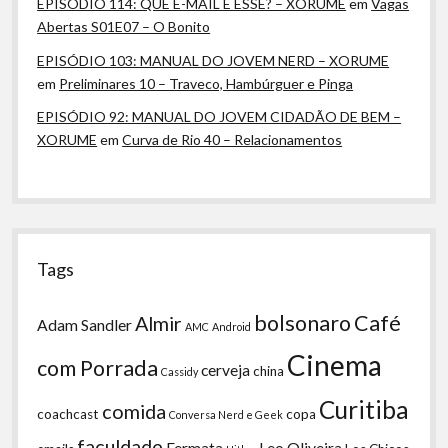
EPISÓDIO 114: QUE E-MAIL É ESSE? – XORUME
em
Vagas
Abertas S01E07 – O Bonito
EPISÓDIO 103: MANUAL DO JOVEM NERD – XORUME
em
Preliminares 10 – Traveco, Hambúrguer e Pinga
EPISÓDIO 92: MANUAL DO JOVEM CIDADÃO DE BEM –
XORUME
em
Curva de Rio 40 – Relacionamentos
Tags
bolsonaro
Café
Almir
Adam Sandler
AMC
Android
Cinema
com Porrada
cerveja
china
Cassidy
Curitiba
comida
coachcast
copa
Conversa Nerd e Geek
faculdade
Fermata
Leo Oliveira