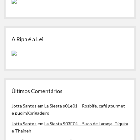
A Ripa é a Lei
Últimos Comentários
Jotta Santos
em
La Siesta s01e01 – Rosbife, café gourmet
e pudimXbrigadeiro
Jotta Santos
em
La Siesta S03E04 – Suco de Laranja, Tiquira
e Thaineh