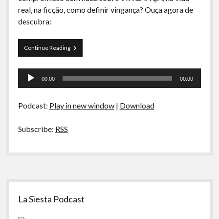
A Ripa É a Lei
real, na ficção, como definir vingança? Ouça agora de
descubra:
Especiais
Preliminares
Curva
Continue Reading
de
Rio
Tocador
02
00:00
00:00
–
de
Vingança
áudio
Podcast:
Play in new window
|
Download
Subscribe:
RSS
Sidebar
La Siesta Podcast