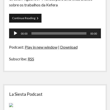
A Ripa É a Lei
sobre os trabalhos da Kefera
Especiais
Preliminares
Continue Reading
Preliminares
7
–
Tocador
Marcela
00:00
00:00
Temer,
de
Cinema
áudio
Nacional
Podcast:
Play in new window
|
Download
e
Kefera
Subscribe:
RSS
Sidebar
La Siesta Podcast