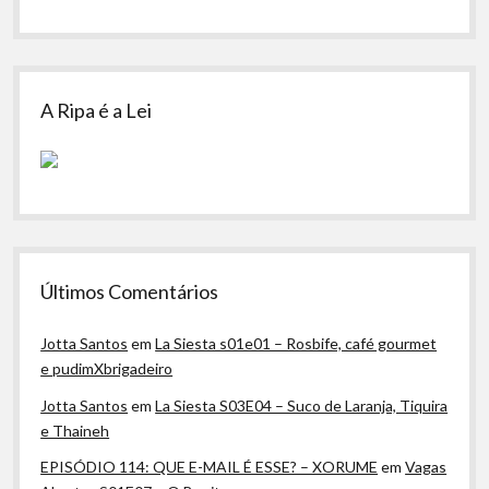
A Ripa é a Lei
Últimos Comentários
Jotta Santos
em
La Siesta s01e01 – Rosbife, café gourmet
e pudimXbrigadeiro
Jotta Santos
em
La Siesta S03E04 – Suco de Laranja, Tiquira
e Thaineh
EPISÓDIO 114: QUE E-MAIL É ESSE? – XORUME
em
Vagas