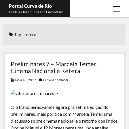
Portal Curva de Rio
open
Onde as Tranqueiras se Encontram
menu
Podcasts
open
menu
Tag:
kefera
Membros
Curva de Rio
open
menu
Curva Belas Artes
Almir Ribeiro
twitter
facebook
instagram
youtube
rss
email
telegram
Curva Classics
Felype Silva
Preliminares 7 – Marcela Temer,
Komos
Lucas Oliveira
Cinema Nacional e Kefera
La Siesta Podcast
Kaique Xavier
maio 18, 2017
Leave a Comment
Boca do Lixo
Mateus Mantoan
Rachão na Beira do RIo
Rafael Almeida
Olá tranqueiras,vamos agora pra sétima edição do
Arquivo CDR
preliminares, mais politica com Marcela Temer, uma
discussão sobre cinema nacional e o retorno dos lindos
Papo Tranqueira
Orelha Miguel e JP Moraes para uma linda analise