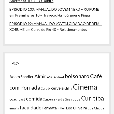
Abertas S01E07 – O Bonito
EPISÓDIO 103: MANUAL DO JOVEM NERD – XORUME
em
Preliminares 10 – Traveco, Hambúrguer e Pinga
EPISÓDIO 92: MANUAL DO JOVEM CIDADÃO DE BEM –
XORUME
em
Curva de Rio 40 – Relacionamentos
Tags
bolsonaro
Café
Almir
Adam Sandler
AMC
Android
Cinema
com Porrada
cerveja
china
Cassidy
Curitiba
comida
coachcast
copa
Conversa Nerd e Geek
faculdade
Fermata
Leo Oliveira
emails
Los Chicos
Hitler