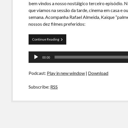
bem vindos a nosso nostálgico terceiro episódio. N
que víamos na sessão da tarde, cinema em casa e o
semana. Acompanha Rafael Almeida, Kaique “palme
nossos dez filmes preferidos:
Curva
Continue Reading
de
Rio
Tocador
03
00:00
–
de
Nossos
áudio
clássicos
Podcast:
Play in new window
|
Download
da
sessão
da
Subscribe:
RSS
tarde