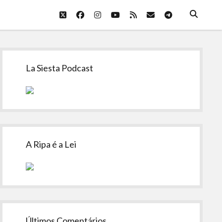
twitter
facebook
instagram
youtube
rss
email
telegram
Sidebar
La Siesta Podcast
A Ripa é a Lei
Últimos Comentários