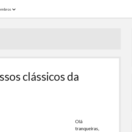
open
embros
menu
ssos clássicos da
Olá
tranqueiras,