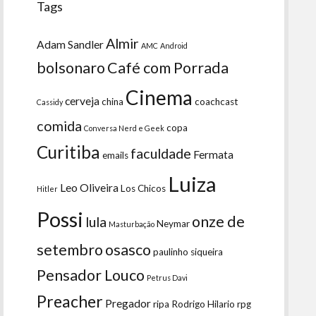
Tags
Almir
Adam Sandler
AMC
Android
bolsonaro
Café com Porrada
Cinema
cerveja
china
coachcast
Cassidy
comida
copa
Conversa Nerd e Geek
Curitiba
faculdade
Fermata
emails
Luiza
Leo Oliveira
Los Chicos
Hitler
Possi
onze de
lula
Neymar
Masturbação
setembro
osasco
paulinho siqueira
Pensador Louco
Petrus Davi
Preacher
Pregador
ripa
Rodrigo Hilario
rpg