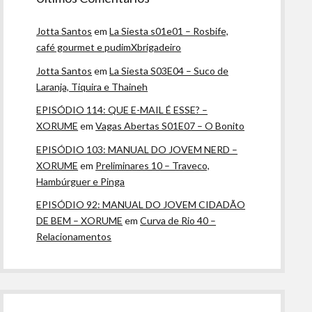
Jotta Santos
em
La Siesta s01e01 – Rosbife,
café gourmet e pudimXbrigadeiro
Jotta Santos
em
La Siesta S03E04 – Suco de
Laranja, Tiquira e Thaineh
EPISÓDIO 114: QUE E-MAIL É ESSE? –
XORUME
em
Vagas Abertas S01E07 – O Bonito
EPISÓDIO 103: MANUAL DO JOVEM NERD –
XORUME
em
Preliminares 10 – Traveco,
Hambúrguer e Pinga
EPISÓDIO 92: MANUAL DO JOVEM CIDADÃO
DE BEM – XORUME
em
Curva de Rio 40 –
Relacionamentos