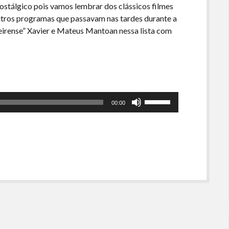
ostálgico pois vamos lembrar dos clássicos filmes
utros programas que passavam nas tardes durante a
irense” Xavier e Mateus Mantoan nessa lista com
Use
00:00
as
setas
para
cima
ou
para
baixo
para
aumentar
ou