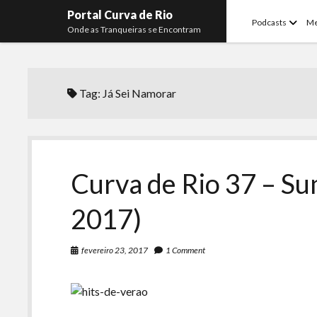
Portal Curva de Rio
open
Podcasts
M
Onde as Tranqueiras se Encontram
menu
Tag:
Já Sei Namorar
Curva de Rio 37 – S
2017)
fevereiro 23, 2017
1 Comment