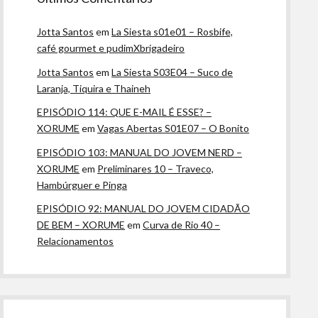
Jotta Santos
em
La Siesta s01e01 – Rosbife,
café gourmet e pudimXbrigadeiro
Jotta Santos
em
La Siesta S03E04 – Suco de
Laranja, Tiquira e Thaineh
EPISÓDIO 114: QUE E-MAIL É ESSE? –
XORUME
em
Vagas Abertas S01E07 – O Bonito
EPISÓDIO 103: MANUAL DO JOVEM NERD –
XORUME
em
Preliminares 10 – Traveco,
Hambúrguer e Pinga
EPISÓDIO 92: MANUAL DO JOVEM CIDADÃO
DE BEM – XORUME
em
Curva de Rio 40 –
Relacionamentos