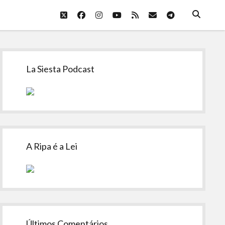
twitter
facebook
instagram
youtube
rss
email
telegram
Sidebar
La Siesta Podcast
A Ripa é a Lei
Últimos Comentários