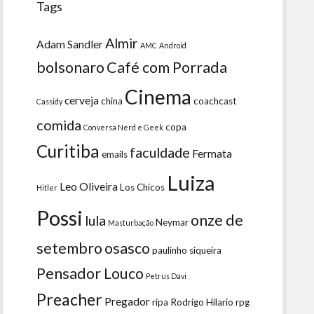
Tags
Almir
Adam Sandler
AMC
Android
bolsonaro
Café com Porrada
Cinema
cerveja
china
coachcast
Cassidy
comida
copa
Conversa Nerd e Geek
Curitiba
faculdade
Fermata
emails
Luiza
Leo Oliveira
Los Chicos
Hitler
Possi
onze de
lula
Neymar
Masturbação
setembro
osasco
paulinho siqueira
Pensador Louco
Petrus Davi
Preacher
Pregador
ripa
Rodrigo Hilario
rpg