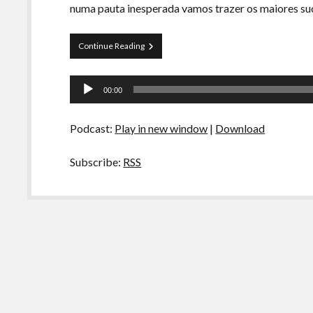
numa pauta inesperada vamos trazer os maiores su
Curva
Continue Reading
de
Rio
Tocador
37
00:00
–
de
Summer
áudio
Hits
Podcast:
Play in new window
|
Download
(2000-
2017)
Subscribe:
RSS