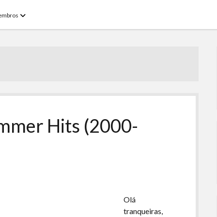
open
embros
menu
ummer Hits (2000-
Olá
tranqueiras,