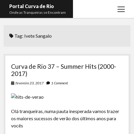
Portal Curva de Rio
open
Onde as Tranqueiras se Encontram
menu
Podcasts
open
menu
Tag:
Ivete Sangalo
Membros
Curva de Rio
open
menu
Curva Belas Artes
Almir Ribeiro
twitter
facebook
instagram
youtube
rss
email
telegram
Curva Classics
Felype Silva
Curva de Rio 37 – Summer Hits (2000-
Komos
Lucas Oliveira
2017)
La Siesta Podcast
Kaique Xavier
fevereiro 23, 2017
1 Comment
Boca do Lixo
Mateus Mantoan
Rachão na Beira do RIo
Rafael Almeida
Olá tranqueiras, numa pauta inesperada vamos trazer
Arquivo CDR
os maiores sucessos de verão dos últimos anos para
vocês
Papo Tranqueira