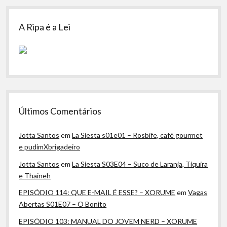
A Ripa é a Lei
Últimos Comentários
Jotta Santos
em
La Siesta s01e01 – Rosbife, café gourmet
e pudimXbrigadeiro
Jotta Santos
em
La Siesta S03E04 – Suco de Laranja, Tiquira
e Thaineh
EPISÓDIO 114: QUE E-MAIL É ESSE? – XORUME
em
Vagas
Abertas S01E07 – O Bonito
EPISÓDIO 103: MANUAL DO JOVEM NERD – XORUME