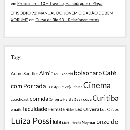
em
Preliminares 10 – Traveco, Hambúrguer e Pinga
EPISÓDIO 92: MANUAL DO JOVEM CIDADÃO DE BEM –
XORUME
em
Curva de Rio 40 – Relacionamentos
Tags
bolsonaro
Café
Almir
Adam Sandler
AMC
Android
Cinema
com Porrada
cerveja
china
Cassidy
Curitiba
comida
coachcast
copa
Conversa Nerd e Geek
faculdade
Fermata
Leo Oliveira
emails
Los Chicos
Hitler
Luiza Possi
onze de
lula
Neymar
Masturbação