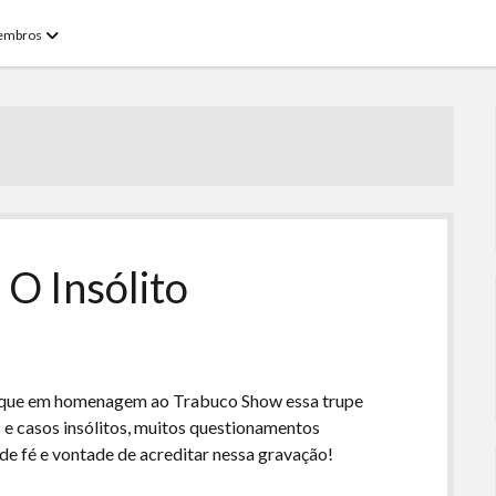
open
embros
menu
 O Insólito
que em homenagem ao Trabuco Show essa trupe
s e casos insólitos, muitos questionamentos
 de fé e vontade de acreditar nessa gravação!