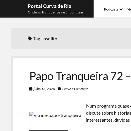
Portal Curva de Rio
open
Podcasts
M
Onde as Tranqueiras se Encontram
menu
Tag:
insolito
Papo Tranqueira 72 –
julho 16, 2020
Leave a Comment
Num programa quase 
discute sobre história
interessantes, duvidas