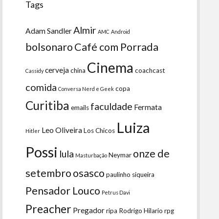
Tags
Almir
Adam Sandler
AMC
Android
bolsonaro
Café com Porrada
Cinema
cerveja
china
coachcast
Cassidy
comida
copa
Conversa Nerd e Geek
Curitiba
faculdade
Fermata
emails
Luiza
Leo Oliveira
Los Chicos
Hitler
Possi
onze de
lula
Neymar
Masturbação
setembro
osasco
paulinho siqueira
Pensador Louco
Petrus Davi
Preacher
Pregador
ripa
Rodrigo Hilario
rpg