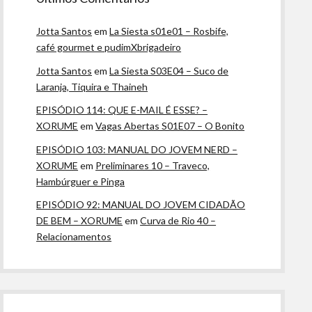
Jotta Santos
em
La Siesta s01e01 – Rosbife,
café gourmet e pudimXbrigadeiro
Jotta Santos
em
La Siesta S03E04 – Suco de
Laranja, Tiquira e Thaineh
EPISÓDIO 114: QUE E-MAIL É ESSE? –
XORUME
em
Vagas Abertas S01E07 – O Bonito
EPISÓDIO 103: MANUAL DO JOVEM NERD –
XORUME
em
Preliminares 10 – Traveco,
Hambúrguer e Pinga
EPISÓDIO 92: MANUAL DO JOVEM CIDADÃO
DE BEM – XORUME
em
Curva de Rio 40 –
Relacionamentos