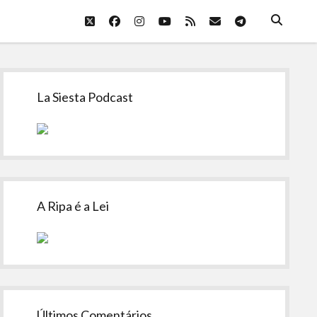
twitter
facebook
instagram
youtube
rss
email
telegram
Sidebar
La Siesta Podcast
A Ripa é a Lei
Últimos Comentários