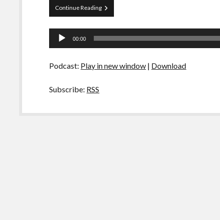
Papo
Continue Reading
Tranqueira
72
Tocador
–
00:00
O
de
Insólito
áudio
Podcast:
Play in new window
|
Download
Subscribe:
RSS