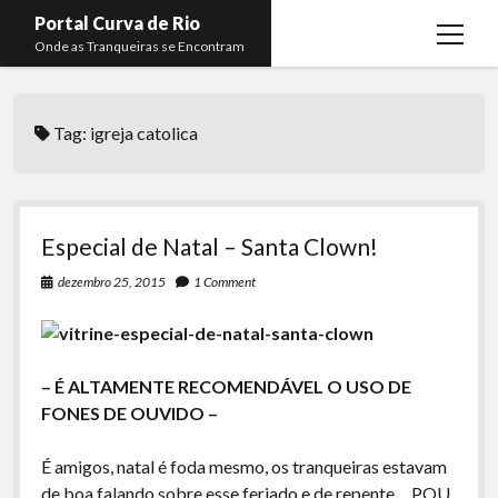
Portal Curva de Rio
open
Onde as Tranqueiras se Encontram
menu
Podcasts
open
menu
Tag:
igreja catolica
Membros
Curva de Rio
open
menu
Curva Belas Artes
Almir Ribeiro
twitter
facebook
instagram
youtube
rss
email
telegram
Curva Classics
Felype Silva
Especial de Natal – Santa Clown!
Komos
Lucas Oliveira
dezembro 25, 2015
1 Comment
La Siesta Podcast
Kaique Xavier
Boca do Lixo
Mateus Mantoan
– É ALTAMENTE RECOMENDÁVEL O USO DE
Rachão na Beira do RIo
Rafael Almeida
FONES DE OUVIDO –
Arquivo CDR
É amigos, natal é foda mesmo, os tranqueiras estavam
Papo Tranqueira
de boa falando sobre esse feriado e de repente… POU