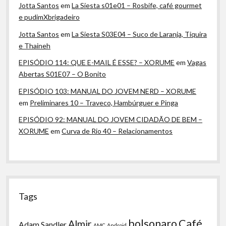
Jotta Santos
em
La Siesta s01e01 – Rosbife, café gourmet
e pudimXbrigadeiro
Jotta Santos
em
La Siesta S03E04 – Suco de Laranja, Tiquira
e Thaineh
EPISÓDIO 114: QUE E-MAIL É ESSE? – XORUME
em
Vagas
Abertas S01E07 – O Bonito
EPISÓDIO 103: MANUAL DO JOVEM NERD – XORUME
em
Preliminares 10 – Traveco, Hambúrguer e Pinga
EPISÓDIO 92: MANUAL DO JOVEM CIDADÃO DE BEM –
XORUME
em
Curva de Rio 40 – Relacionamentos
Tags
bolsonaro
Café
Almir
Adam Sandler
AMC
Android