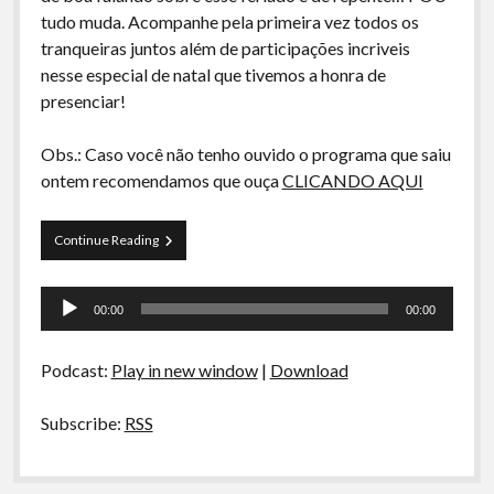
A Ripa É a Lei
tudo muda. Acompanhe pela primeira vez todos os
tranqueiras juntos além de participações incriveis
Especiais
nesse especial de natal que tivemos a honra de
Preliminares
presenciar!
Obs.: Caso você não tenho ouvido o programa que saiu
ontem recomendamos que ouça
CLICANDO AQUI
Especial
Continue Reading
de
Natal
Tocador
–
00:00
00:00
Santa
de
Clown!
áudio
Podcast:
Play in new window
|
Download
Subscribe:
RSS