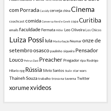
Cinema
com Porrada
cerveja
china
Cassidy
Curitiba
comida
coachcast
copa
Conversa Nerd e Geek
faculdade
Fermata
Leo Oliveira
emails
Los Chicos
Hitler
Luiza Possi
onze de
lula
Neymar
Masturbação
setembro
osasco
Pensador
paulinho siqueira
Preacher
Louco
Pregador
ripa
Rodrigo
Petrus Davi
Rússia
Silvio Santos
Hilario
rpg
star wars
Stalin
Thaineh Souza
Twitter
trabalho
trova na taverna
xvideos
xorume