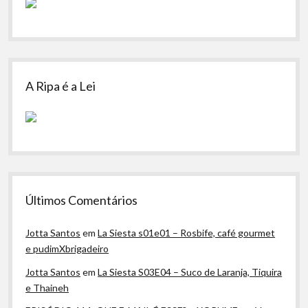
A Ripa é a Lei
Últimos Comentários
Jotta Santos
em
La Siesta s01e01 – Rosbife, café gourmet
e pudimXbrigadeiro
Jotta Santos
em
La Siesta S03E04 – Suco de Laranja, Tiquira
e Thaineh