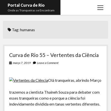
Portal Curva de Rio
open
Onde as Tranqueiras se Encontram
menu
Podcasts
open
menu
Tag:
humanas
Membros
Curva de Rio
open
menu
Curva Belas Artes
Almir Ribeiro
twitter
facebook
instagram
youtube
rss
email
telegram
Curva Classics
Felype Silva
Curva de Rio 55 – Vertentes da Ciência
Komos
Lucas Oliveira
março 7, 2019
Leave a Comment
La Siesta Podcast
Kaique Xavier
Boca do Lixo
Mateus Mantoan
Olá tranqueiras, abrindo Março
Rachão na Beira do RIo
Rafael Almeida
trazemos a cientista Thaineh Souza para debater com
Arquivo CDR
esses tranqueiras como e porque a ciência foi
indevidamente dividida em tanas vertentes diferentes.
Papo Tranqueira