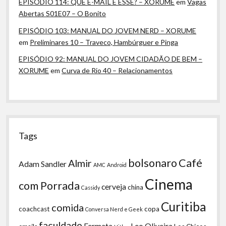
EPISÓDIO 114: QUE E-MAIL É ESSE? – XORUME
em
Vagas
Abertas S01E07 – O Bonito
EPISÓDIO 103: MANUAL DO JOVEM NERD – XORUME
em
Preliminares 10 – Traveco, Hambúrguer e Pinga
EPISÓDIO 92: MANUAL DO JOVEM CIDADÃO DE BEM –
XORUME
em
Curva de Rio 40 – Relacionamentos
Tags
bolsonaro
Café
Almir
Adam Sandler
AMC
Android
Cinema
com Porrada
cerveja
china
Cassidy
Curitiba
comida
coachcast
copa
Conversa Nerd e Geek
faculdade
Fermata
Leo Oliveira