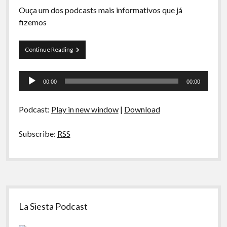
A Ripa É a Lei
Ouça um dos podcasts mais informativos que já
fizemos
Especiais
Preliminares
Curva
Continue Reading
de
Rio
Tocador
55
00:00
00:00
–
de
Vertentes
áudio
da
Podcast:
Play in new window
|
Download
Ciência
Subscribe:
RSS
Sidebar
La Siesta Podcast