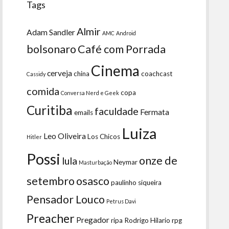
Tags
Almir
Adam Sandler
AMC
Android
bolsonaro
Café com Porrada
Cinema
cerveja
china
coachcast
Cassidy
comida
copa
Conversa Nerd e Geek
Curitiba
faculdade
Fermata
emails
Luiza
Leo Oliveira
Los Chicos
Hitler
Possi
onze de
lula
Neymar
Masturbação
setembro
osasco
paulinho siqueira
Pensador Louco
Petrus Davi
Preacher
Pregador
ripa
Rodrigo Hilario
rpg