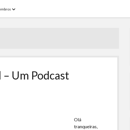
open
embros
menu
l – Um Podcast
Olá
tranqueiras,