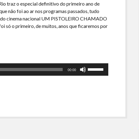
io traz o especial definitivo do primeiro ano de
ue não foi ao ar nos programas passados, tudo
ássico do cinema nacional UM PISTOLEIRO CHAMADO
 só o primeiro, de muitos, anos que ficaremos por
Use
00:00
as
setas
para
cima
ou
para
baixo
para
aumentar