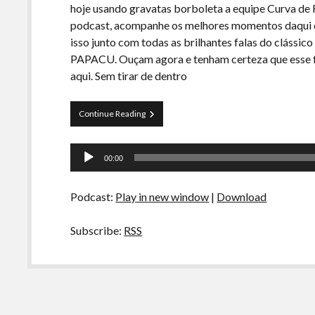
hoje usando gravatas borboleta a equipe Curva de R
podcast, acompanhe os melhores momentos daqui q
isso junto com todas as brilhantes falas do cl
PAPACU. Ouçam agora e tenham certeza que esse foi
aqui. Sem tirar de dentro
Curva
Continue Reading
de
Rio
Tocador
Especial
00:00
–
de
Um
áudio
Podcast
Podcast:
Play in new window
|
Download
Chamado
Papacú
Subscribe:
RSS