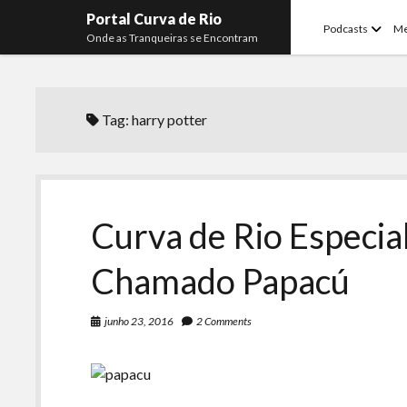
Portal Curva de Rio
open
Podcasts
M
Onde as Tranqueiras se Encontram
menu
Tag:
harry potter
Curva de Rio Especia
Chamado Papacú
junho 23, 2016
2 Comments