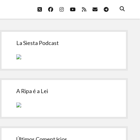
twitter
facebook
instagram
youtube
rss
email
telegram
Sidebar
La Siesta Podcast
A Ripa é a Lei
Últimos Comentários