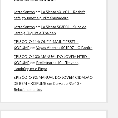
Jotta Santos
em
La Siesta s01e01 – Rosbife,
café gourmet e pudimXbrigadeiro
Jotta Santos
em
La Siesta S03E04 – Suco de
Laranja, Tiquira e Thaineh
EPISÓDIO 114: QUE E-MAIL É ESSE? –
XORUME
em
Vagas Abertas S01E07 – O Bonito
EPISÓDIO 103: MANUAL DO JOVEM NERD –
XORUME
em
Preliminares 10 – Traveco,
Hambúrguer e Pinga
EPISÓDIO 92: MANUAL DO JOVEM CIDADÃO
DE BEM – XORUME
em
Curva de Rio 40 –
Relacionamentos