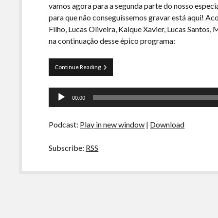
vamos agora para a segunda parte do nosso espec
para que não conseguíssemos gravar está aqui! A
Filho, Lucas Oliveira, Kaique Xavier, Lucas Santo
na continuação desse épico programa:
Curva
Continue Reading
de
Rio
Tocador
07
00:00
–
de
Medo
áudio
Vol
Podcast:
Play in new window
|
Download
2:
NÃO
PASSA
Subscribe:
RSS
NEM
WI
FI