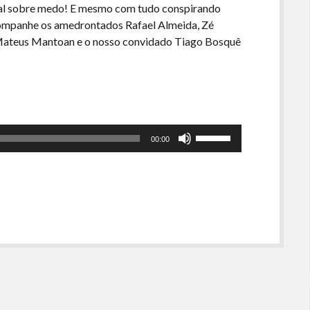
ial sobre medo! E mesmo com tudo conspirando
companhe os amedrontados Rafael Almeida, Zé
s, Mateus Mantoan e o nosso convidado Tiago Bosquê
Use
00:00
as
setas
para
cima
ou
para
baixo
para
aumentar
ou