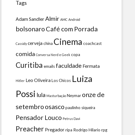
Tags
Almir
Adam Sandler
AMC
Android
bolsonaro
Café com Porrada
Cinema
cerveja
china
coachcast
Cassidy
comida
copa
Conversa Nerd e Geek
Curitiba
faculdade
Fermata
emails
Luiza
Leo Oliveira
Los Chicos
Hitler
Possi
onze de
lula
Neymar
Masturbação
setembro
osasco
paulinho siqueira
Pensador Louco
Petrus Davi
Preacher
Pregador
ripa
Rodrigo Hilario
rpg