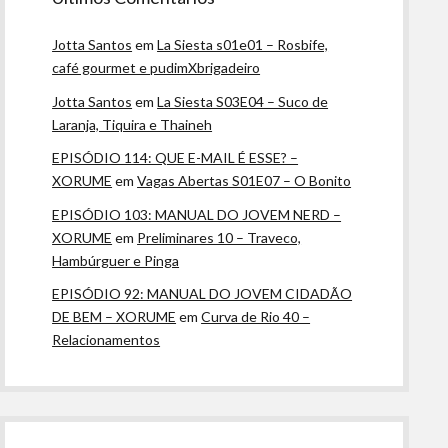
Jotta Santos
em
La Siesta s01e01 – Rosbife,
café gourmet e pudimXbrigadeiro
Jotta Santos
em
La Siesta S03E04 – Suco de
Laranja, Tiquira e Thaineh
EPISÓDIO 114: QUE E-MAIL É ESSE? –
XORUME
em
Vagas Abertas S01E07 – O Bonito
EPISÓDIO 103: MANUAL DO JOVEM NERD –
XORUME
em
Preliminares 10 – Traveco,
Hambúrguer e Pinga
EPISÓDIO 92: MANUAL DO JOVEM CIDADÃO
DE BEM – XORUME
em
Curva de Rio 40 –
Relacionamentos