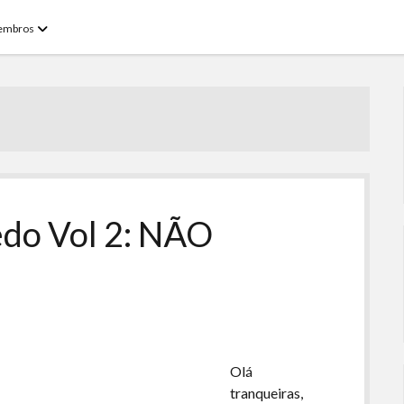
open
embros
menu
edo Vol 2: NÃO
Olá
tranqueiras,