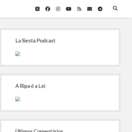
twitter
facebook
instagram
youtube
rss
email
telegram
Sidebar
La Siesta Podcast
A Ripa é a Lei
Últimos Comentários