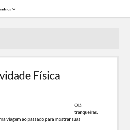
open
embros
menu
vidade Física
Olá
tranqueiras,
uma viagem ao passado para mostrar suas