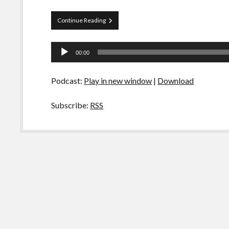
Curva
Continue Reading
de
Rio
Tocador
39
00:00
–
de
Atividade
áudio
Física
Podcast:
Play in new window
|
Download
Subscribe:
RSS