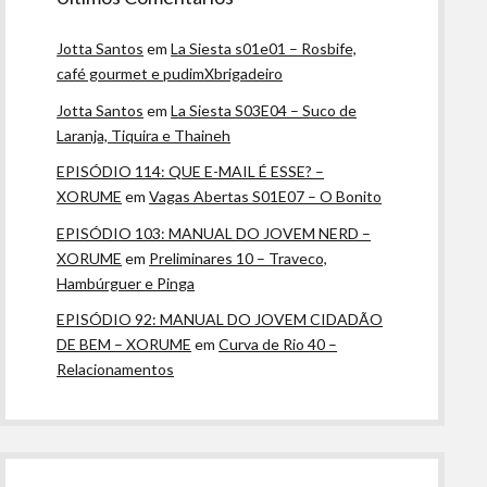
Jotta Santos
em
La Siesta s01e01 – Rosbife,
café gourmet e pudimXbrigadeiro
Jotta Santos
em
La Siesta S03E04 – Suco de
Laranja, Tiquira e Thaineh
EPISÓDIO 114: QUE E-MAIL É ESSE? –
XORUME
em
Vagas Abertas S01E07 – O Bonito
EPISÓDIO 103: MANUAL DO JOVEM NERD –
XORUME
em
Preliminares 10 – Traveco,
Hambúrguer e Pinga
EPISÓDIO 92: MANUAL DO JOVEM CIDADÃO
DE BEM – XORUME
em
Curva de Rio 40 –
Relacionamentos