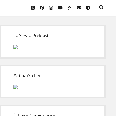
twitter
facebook
instagram
youtube
rss
email
telegram
Sidebar
La Siesta Podcast
A Ripa é a Lei
Últimos Comentários