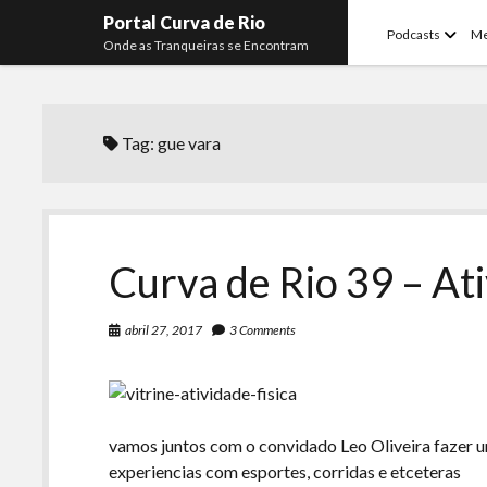
Portal Curva de Rio
open
Podcasts
M
Onde as Tranqueiras se Encontram
menu
Tag:
gue vara
Curva de Rio 39 – Ati
abril 27, 2017
3 Comments
vamos juntos com o convidado Leo Oliveira fazer 
experiencias com esportes, corridas e etceteras