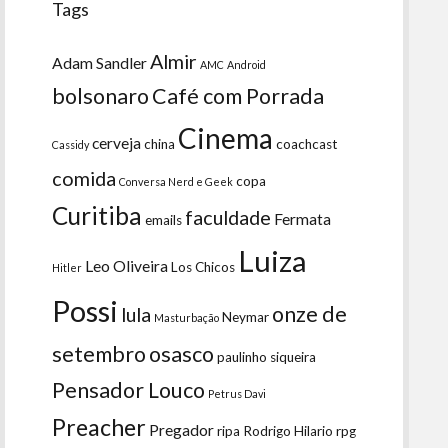
Tags
Almir
Adam Sandler
AMC
Android
bolsonaro
Café com Porrada
Cinema
cerveja
china
coachcast
Cassidy
comida
copa
Conversa Nerd e Geek
Curitiba
faculdade
Fermata
emails
Luiza
Leo Oliveira
Los Chicos
Hitler
Possi
onze de
lula
Neymar
Masturbação
setembro
osasco
paulinho siqueira
Pensador Louco
Petrus Davi
Preacher
Pregador
ripa
Rodrigo Hilario
rpg