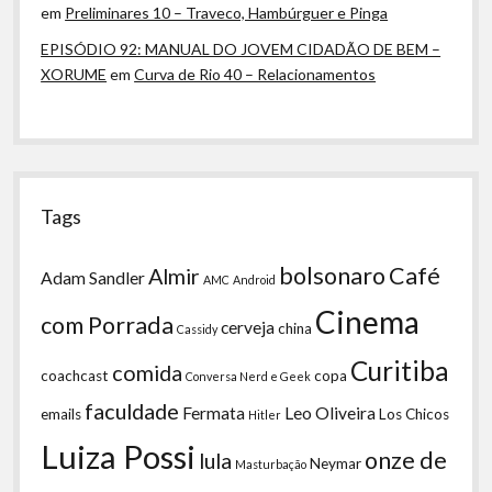
em
Preliminares 10 – Traveco, Hambúrguer e Pinga
EPISÓDIO 92: MANUAL DO JOVEM CIDADÃO DE BEM –
XORUME
em
Curva de Rio 40 – Relacionamentos
Tags
bolsonaro
Café
Almir
Adam Sandler
AMC
Android
Cinema
com Porrada
cerveja
china
Cassidy
Curitiba
comida
coachcast
copa
Conversa Nerd e Geek
faculdade
Fermata
Leo Oliveira
emails
Los Chicos
Hitler
Luiza Possi
onze de
lula
Neymar
Masturbação