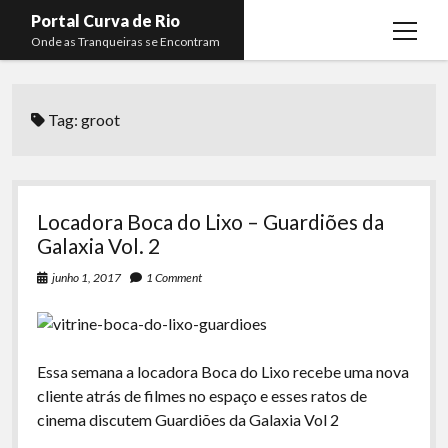
Portal Curva de Rio
open
Onde as Tranqueiras se Encontram
menu
Podcasts
open
menu
Tag:
groot
Membros
Curva de Rio
open
menu
Curva Belas Artes
Almir Ribeiro
twitter
facebook
instagram
youtube
rss
email
telegram
Curva Classics
Felype Silva
Locadora Boca do Lixo – Guardiões da
Komos
Lucas Oliveira
Galaxia Vol. 2
La Siesta Podcast
Kaique Xavier
junho 1, 2017
1 Comment
Boca do Lixo
Mateus Mantoan
Rachão na Beira do RIo
Rafael Almeida
Essa semana a locadora Boca do Lixo recebe uma nova
Arquivo CDR
cliente atrás de filmes no espaço e esses ratos de
cinema discutem Guardiões da Galaxia Vol 2
Papo Tranqueira