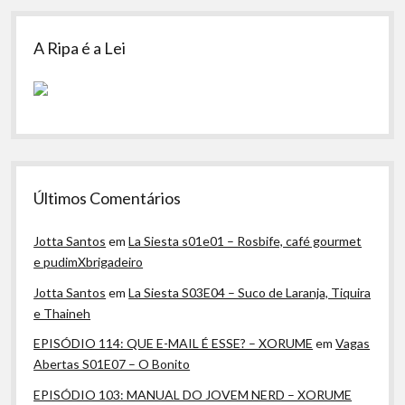
A Ripa é a Lei
Últimos Comentários
Jotta Santos
em
La Siesta s01e01 – Rosbife, café gourmet
e pudimXbrigadeiro
Jotta Santos
em
La Siesta S03E04 – Suco de Laranja, Tiquira
e Thaineh
EPISÓDIO 114: QUE E-MAIL É ESSE? – XORUME
em
Vagas
Abertas S01E07 – O Bonito
EPISÓDIO 103: MANUAL DO JOVEM NERD – XORUME