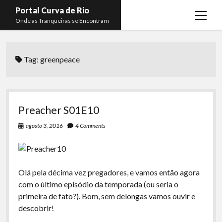
Portal Curva de Rio
open
Onde as Tranqueiras se Encontram
menu
Podcasts
open
menu
Tag:
greenpeace
Membros
Curva de Rio
open
menu
Curva Belas Artes
Almir Ribeiro
twitter
facebook
instagram
youtube
rss
email
telegram
Curva Classics
Felype Silva
Preacher S01E10
Komos
Lucas Oliveira
agosto 3, 2016
4 Comments
La Siesta Podcast
Kaique Xavier
Boca do Lixo
Mateus Mantoan
Olá pela décima vez pregadores, e vamos então agora
Rachão na Beira do RIo
Rafael Almeida
com o último episódio da temporada (ou seria o
Arquivo CDR
primeira de fato?). Bom, sem delongas vamos ouvir e
descobrir!
Papo Tranqueira