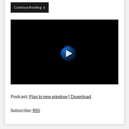
A Ripa É a Lei
Preacher
Continue Reading
Especiais
S01E10
Preliminares
Podcast:
Play in new window
|
Download
Subscribe:
RSS