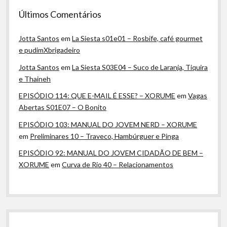
Últimos Comentários
Jotta Santos
em
La Siesta s01e01 – Rosbife, café gourmet
e pudimXbrigadeiro
Jotta Santos
em
La Siesta S03E04 – Suco de Laranja, Tiquira
e Thaineh
EPISÓDIO 114: QUE E-MAIL É ESSE? – XORUME
em
Vagas
Abertas S01E07 – O Bonito
EPISÓDIO 103: MANUAL DO JOVEM NERD – XORUME
em
Preliminares 10 – Traveco, Hambúrguer e Pinga
EPISÓDIO 92: MANUAL DO JOVEM CIDADÃO DE BEM –
XORUME
em
Curva de Rio 40 – Relacionamentos