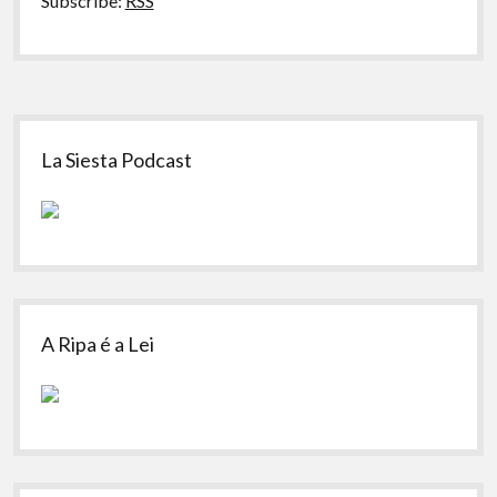
Subscribe:
RSS
Sidebar
La Siesta Podcast
A Ripa é a Lei