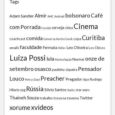
Tags
bolsonaro
Café
Almir
Adam Sandler
AMC
Android
Cinema
com Porrada
cerveja
china
Cassidy
Curitiba
comida
coachcast
copa
Conversa Nerd e Geek
faculdade
Fermata
Leo Oliveira
emails
Los Chicos
Hitler
Luiza Possi
onze de
lula
Neymar
Masturbação
setembro
osasco
Pensador
paulinho siqueira
Preacher
Louco
Pregador
ripa
Rodrigo
Petrus Davi
Rússia
Silvio Santos
Hilario
rpg
star wars
Stalin
Thaineh Souza
Twitter
trabalho
trova na taverna
xvideos
xorume