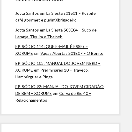
Jotta Santos
em
La Siesta s01e01 – Rosbife,
café gourmet e pudimXbrigadeiro
Jotta Santos
em
La Siesta S03E04 – Suco de
Laranja, Tiquira e Thaineh
EPISÓDIO 114: QUE E-MAIL É ESSE? –
XORUME
em
Vagas Abertas S01E07 – O Bonito
EPISÓDIO 103: MANUAL DO JOVEM NERD –
XORUME
em
Preliminares 10 – Traveco,
Hambúrguer e Pinga
EPISÓDIO 92: MANUAL DO JOVEM CIDADÃO
DE BEM – XORUME
em
Curva de Rio 40 –
Relacionamentos