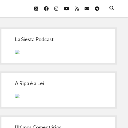
twitter
facebook
instagram
youtube
rss
email
telegram
Sidebar
La Siesta Podcast
A Ripa é a Lei
Últimos Comentários