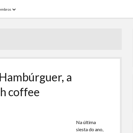
open
embros
menu
 Hambúrguer, a
sh coffee
Na última
siesta do ano,