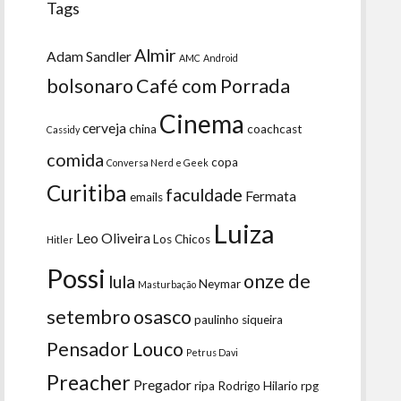
Tags
Almir
Adam Sandler
AMC
Android
bolsonaro
Café com Porrada
Cinema
cerveja
china
coachcast
Cassidy
comida
copa
Conversa Nerd e Geek
Curitiba
faculdade
Fermata
emails
Luiza
Leo Oliveira
Los Chicos
Hitler
Possi
onze de
lula
Neymar
Masturbação
setembro
osasco
paulinho siqueira
Pensador Louco
Petrus Davi
Preacher
Pregador
ripa
Rodrigo Hilario
rpg