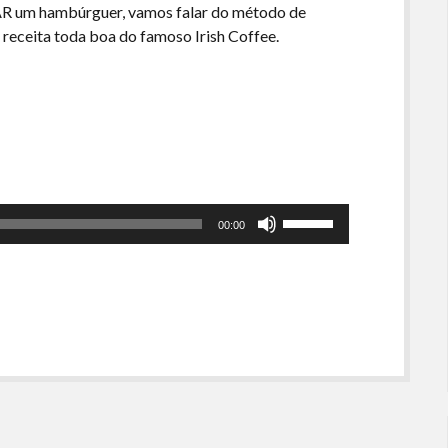
R um hambúrguer, vamos falar do método de
 receita toda boa do famoso Irish Coffee.
Use
00:00
as
setas
para
cima
ou
para
baixo
para
aumentar