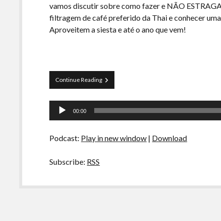
vamos discutir sobre como fazer e NÃO ESTRAGA
filtragem de café preferido da Thai e conhecer uma
Aproveitem a siesta e até o ano que vem!
La
Continue Reading
Siesta
–
Tocador
S02E05
00:00
–
de
Hambúrguer,
áudio
a
Podcast:
Play in new window
|
Download
prensa
francesa
e
Subscribe:
RSS
irish
coffee