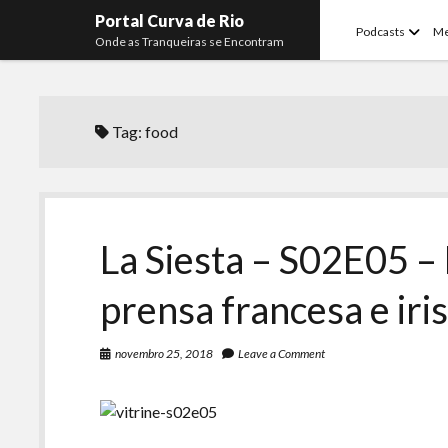
Portal Curva de Rio
open
Podcasts
M
Onde as Tranqueiras se Encontram
menu
Tag:
food
La Siesta – S02E05 –
prensa francesa e iri
novembro 25, 2018
Leave a Comment