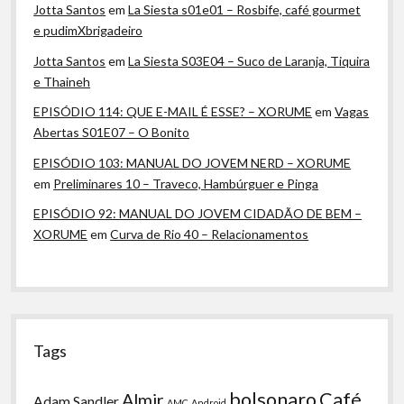
Jotta Santos
em
La Siesta s01e01 – Rosbife, café gourmet
e pudimXbrigadeiro
Jotta Santos
em
La Siesta S03E04 – Suco de Laranja, Tiquira
e Thaineh
EPISÓDIO 114: QUE E-MAIL É ESSE? – XORUME
em
Vagas
Abertas S01E07 – O Bonito
EPISÓDIO 103: MANUAL DO JOVEM NERD – XORUME
em
Preliminares 10 – Traveco, Hambúrguer e Pinga
EPISÓDIO 92: MANUAL DO JOVEM CIDADÃO DE BEM –
XORUME
em
Curva de Rio 40 – Relacionamentos
Tags
bolsonaro
Café
Almir
Adam Sandler
AMC
Android