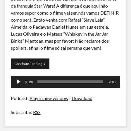
A Ripa É a Lei
da franquia Star Wars! A diferença é que aqui não
vamos supor como o filme vai ser, nós vamos DEFINIR
Especiais
como será. Então venha com Rafael “Slave Leia”
Preliminares
Almeida, o Padawan Daniel Nunes em sua estreia,
Lucas Oliveira e o Mateus “Whiskey in the Jar Jar
Binks” Mantoan, mas por favor: Não reclame dos
spoilers, afinal o filme só sai semana que vem!
Curva
Continue Reading
de
Rio
Tocador
13
00:00
00:00
–
de
Star
áudio
Wars
Podcast:
Play in new window
|
Download
VII:
O
Despertar
Subscribe:
RSS
da
Tranqueira