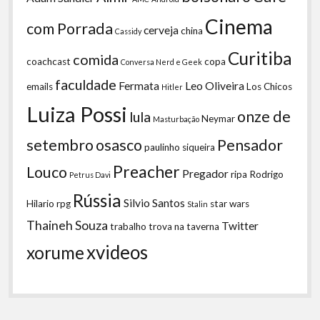
Cinema
com Porrada
cerveja
china
Cassidy
Curitiba
comida
coachcast
copa
Conversa Nerd e Geek
faculdade
Fermata
Leo Oliveira
emails
Los Chicos
Hitler
Luiza Possi
onze de
lula
Neymar
Masturbação
setembro
osasco
Pensador
paulinho siqueira
Preacher
Louco
Pregador
ripa
Rodrigo
Petrus Davi
Rússia
Silvio Santos
Hilario
rpg
star wars
Stalin
Thaineh Souza
Twitter
trabalho
trova na taverna
xvideos
xorume