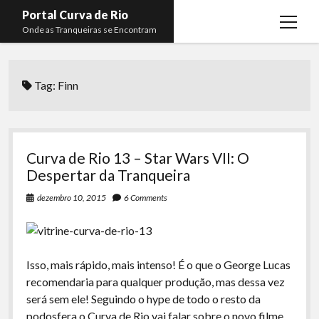
Portal Curva de Rio
open
Onde as Tranqueiras se Encontram
menu
Podcasts
open
menu
Tag:
Finn
Membros
Curva de Rio
open
menu
Curva Belas Artes
Almir Ribeiro
twitter
facebook
instagram
youtube
rss
email
telegram
Curva Classics
Felype Silva
Curva de Rio 13 – Star Wars VII: O
Komos
Lucas Oliveira
Despertar da Tranqueira
La Siesta Podcast
Kaique Xavier
dezembro 10, 2015
6 Comments
Boca do Lixo
Mateus Mantoan
Rachão na Beira do RIo
Rafael Almeida
Isso, mais rápido, mais intenso! É o que o George Lucas
Arquivo CDR
recomendaria para qualquer produção, mas dessa vez
será sem ele! Seguindo o hype de todo o resto da
Papo Tranqueira
podosfera o Curva de Rio vai falar sobre o novo filme