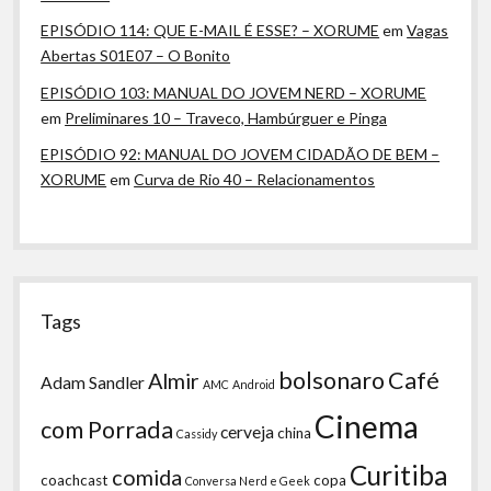
EPISÓDIO 114: QUE E-MAIL É ESSE? – XORUME
em
Vagas
Abertas S01E07 – O Bonito
EPISÓDIO 103: MANUAL DO JOVEM NERD – XORUME
em
Preliminares 10 – Traveco, Hambúrguer e Pinga
EPISÓDIO 92: MANUAL DO JOVEM CIDADÃO DE BEM –
XORUME
em
Curva de Rio 40 – Relacionamentos
Tags
bolsonaro
Café
Almir
Adam Sandler
AMC
Android
Cinema
com Porrada
cerveja
china
Cassidy
Curitiba
comida
coachcast
copa
Conversa Nerd e Geek