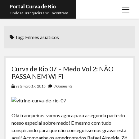
Portal Curva de Rio
open
Onde as Tranqueiras se Encontram
menu
Podcasts
open
menu
Tag:
Filmes asiáticos
Membros
Curva de Rio
open
menu
Curva Belas Artes
Almir Ribeiro
twitter
facebook
instagram
youtube
rss
email
telegram
Curva Classics
Felype Silva
Curva de Rio 07 – Medo Vol 2: NÃO
Komos
Lucas Oliveira
PASSA NEM WI FI
La Siesta Podcast
Kaique Xavier
setembro 17, 2015
3 Comments
Boca do Lixo
Mateus Mantoan
Rachão na Beira do RIo
Rafael Almeida
Olá tranqueiras, vamos agora para a segunda parte do
Arquivo CDR
nosso especial sobre medo! E mesmo com tudo
conspirando para que não conseguíssemos gravar está
Papo Tranqueira
aqui! Acompanhe os amedrontados Rafael Almeida, Zé