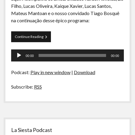
A Ripa É a Lei
Filho, Lucas Oliveira, Kaique Xavier, Lucas Santos,
Mateus Mantoan e o nosso convidado Tiago Bosquê
Especiais
na continuação desse épico programa:
Preliminares
Curva
Continue Reading
de
Rio
Tocador
07
00:00
00:00
–
de
Medo
áudio
Vol
Podcast:
Play in new window
|
Download
2:
NÃO
PASSA
Subscribe:
RSS
NEM
WI
FI
Sidebar
La Siesta Podcast