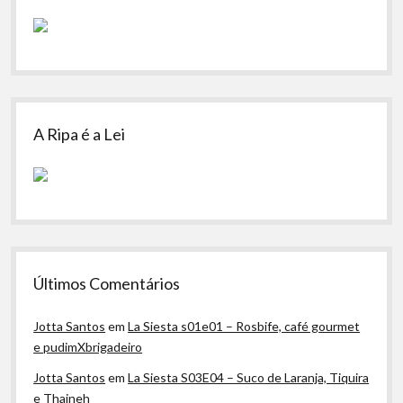
A Ripa é a Lei
Últimos Comentários
Jotta Santos
em
La Siesta s01e01 – Rosbife, café gourmet
e pudimXbrigadeiro
Jotta Santos
em
La Siesta S03E04 – Suco de Laranja, Tiquira
e Thaineh