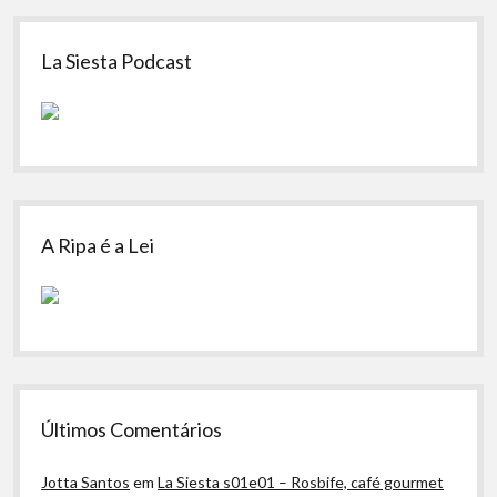
Sidebar
La Siesta Podcast
A Ripa é a Lei
Últimos Comentários
Jotta Santos
em
La Siesta s01e01 – Rosbife, café gourmet