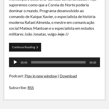
A Ripa É a Lei
suporemos como que a Coreia do Norte poderia
dominar o mundo. Programa desenvolvido ao
Especiais
comando de Kaique Xavier, o especialista de história
Preliminares
moderna Rafael Almeida, o mestre em comunicação
social Mateus Mantoan e o especialista em estudos
militares João Jonatas, vulgo
Jojo
JJ
Arquivos
Continue Reading
CDR
01-
Tocador
Dominação
00:00
00:00
Global
de
pela
áudio
Coreia
Podcast:
Play in new window
|
Download
do
Norte
Subscribe:
RSS