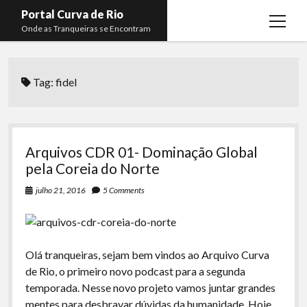
Portal Curva de Rio
open
Onde as Tranqueiras se Encontram
menu
Podcasts
open
menu
Tag:
fidel
Membros
Curva de Rio
open
menu
Curva Belas Artes
Almir Ribeiro
twitter
facebook
instagram
youtube
rss
email
telegram
Curva Classics
Felype Silva
Arquivos CDR 01- Dominação Global
Komos
Lucas Oliveira
pela Coreia do Norte
La Siesta Podcast
Kaique Xavier
julho 21, 2016
5 Comments
Boca do Lixo
Mateus Mantoan
Rachão na Beira do RIo
Rafael Almeida
Olá tranqueiras, sejam bem vindos ao Arquivo Curva
Arquivo CDR
de Rio, o primeiro novo podcast para a segunda
temporada. Nesse novo projeto vamos juntar grandes
Papo Tranqueira
mentes para desbravar dúvidas da humanidade. Hoje