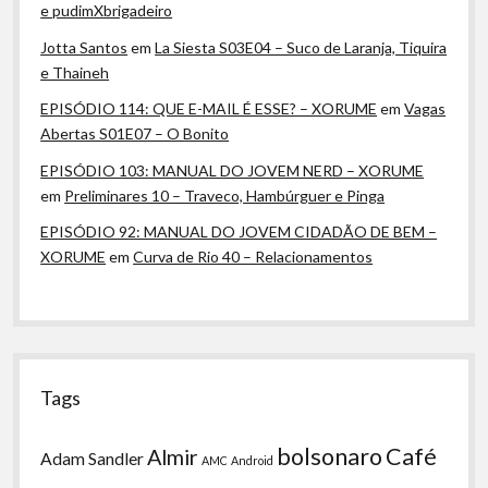
e pudimXbrigadeiro
Jotta Santos
em
La Siesta S03E04 – Suco de Laranja, Tiquira
e Thaineh
EPISÓDIO 114: QUE E-MAIL É ESSE? – XORUME
em
Vagas
Abertas S01E07 – O Bonito
EPISÓDIO 103: MANUAL DO JOVEM NERD – XORUME
em
Preliminares 10 – Traveco, Hambúrguer e Pinga
EPISÓDIO 92: MANUAL DO JOVEM CIDADÃO DE BEM –
XORUME
em
Curva de Rio 40 – Relacionamentos
Tags
bolsonaro
Café
Almir
Adam Sandler
AMC
Android