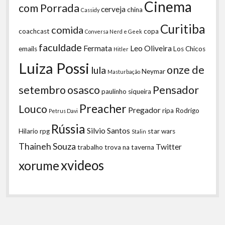
Cinema
com Porrada
cerveja
china
Cassidy
Curitiba
comida
coachcast
copa
Conversa Nerd e Geek
faculdade
Fermata
Leo Oliveira
emails
Los Chicos
Hitler
Luiza Possi
onze de
lula
Neymar
Masturbação
setembro
osasco
Pensador
paulinho siqueira
Preacher
Louco
Pregador
ripa
Rodrigo
Petrus Davi
Rússia
Silvio Santos
Hilario
rpg
star wars
Stalin
Thaineh Souza
Twitter
trabalho
trova na taverna
xvideos
xorume