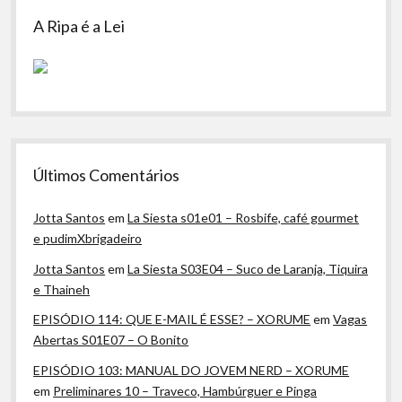
A Ripa é a Lei
Últimos Comentários
Jotta Santos
em
La Siesta s01e01 – Rosbife, café gourmet
e pudimXbrigadeiro
Jotta Santos
em
La Siesta S03E04 – Suco de Laranja, Tiquira
e Thaineh
EPISÓDIO 114: QUE E-MAIL É ESSE? – XORUME
em
Vagas
Abertas S01E07 – O Bonito
EPISÓDIO 103: MANUAL DO JOVEM NERD – XORUME
em
Preliminares 10 – Traveco, Hambúrguer e Pinga