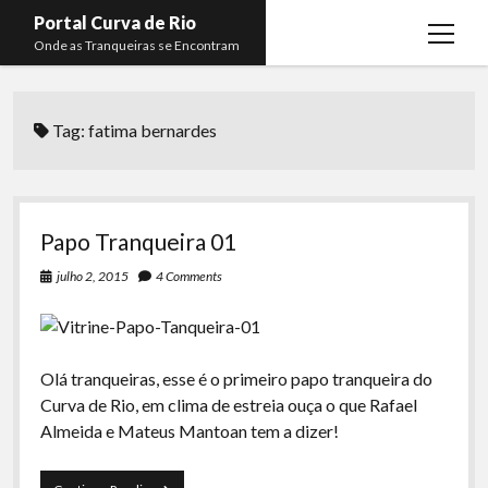
Portal Curva de Rio
open
Onde as Tranqueiras se Encontram
menu
Podcasts
open
menu
Tag:
fatima bernardes
Membros
Curva de Rio
open
menu
Curva Belas Artes
Almir Ribeiro
twitter
facebook
instagram
youtube
rss
email
telegram
Curva Classics
Felype Silva
Papo Tranqueira 01
Komos
Lucas Oliveira
julho 2, 2015
4 Comments
La Siesta Podcast
Kaique Xavier
Boca do Lixo
Mateus Mantoan
Olá tranqueiras, esse é o primeiro papo tranqueira do
Rachão na Beira do RIo
Rafael Almeida
Curva de Rio, em clima de estreia ouça o que Rafael
Arquivo CDR
Almeida e Mateus Mantoan tem a dizer!
Papo Tranqueira