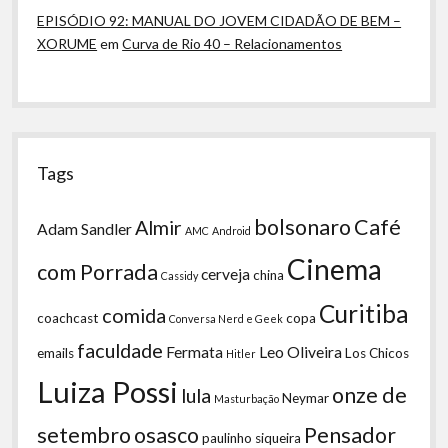
EPISÓDIO 92: MANUAL DO JOVEM CIDADÃO DE BEM –
XORUME
em
Curva de Rio 40 – Relacionamentos
Tags
bolsonaro
Café
Almir
Adam Sandler
AMC
Android
Cinema
com Porrada
cerveja
china
Cassidy
Curitiba
comida
coachcast
copa
Conversa Nerd e Geek
faculdade
Fermata
Leo Oliveira
emails
Los Chicos
Hitler
Luiza Possi
onze de
lula
Neymar
Masturbação
setembro
osasco
Pensador
paulinho siqueira