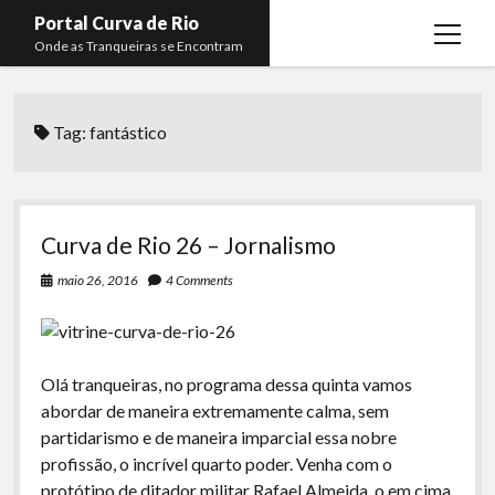
Portal Curva de Rio
open
Onde as Tranqueiras se Encontram
menu
Podcasts
open
menu
Tag:
fantástico
Membros
Curva de Rio
open
menu
Curva Belas Artes
Almir Ribeiro
twitter
facebook
instagram
youtube
rss
email
telegram
Curva Classics
Felype Silva
Curva de Rio 26 – Jornalismo
Komos
Lucas Oliveira
maio 26, 2016
4 Comments
La Siesta Podcast
Kaique Xavier
Boca do Lixo
Mateus Mantoan
Olá tranqueiras, no programa dessa quinta vamos
Rachão na Beira do RIo
Rafael Almeida
abordar de maneira extremamente calma, sem
Arquivo CDR
partidarismo e de maneira imparcial essa nobre
profissão, o incrível quarto poder. Venha com o
Papo Tranqueira
protótipo de ditador militar Rafael Almeida, o em cima