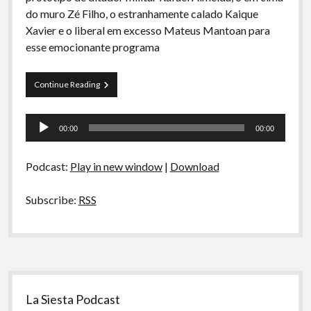
A Ripa É a Lei
do muro Zé Filho, o estranhamente calado Kaique
Xavier e o liberal em excesso Mateus Mantoan para
Especiais
esse emocionante programa
Preliminares
Curva
Continue Reading
de
Rio
Tocador
26
00:00
00:00
–
de
Jornalismo
áudio
Podcast:
Play in new window
|
Download
Subscribe:
RSS
Sidebar
La Siesta Podcast