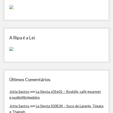
A Ripa é a Lei
Últimos Comentários
Jotta Santos
em
La Siesta s01e01 – Rosbife, café gourmet
e pudimXbrigadeiro
Jotta Santos
em
La Siesta S03E04 – Suco de Laranja, Tiquira
e Thaineh