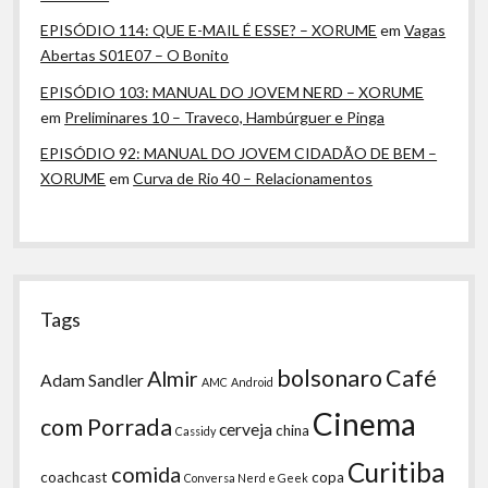
EPISÓDIO 114: QUE E-MAIL É ESSE? – XORUME
em
Vagas
Abertas S01E07 – O Bonito
EPISÓDIO 103: MANUAL DO JOVEM NERD – XORUME
em
Preliminares 10 – Traveco, Hambúrguer e Pinga
EPISÓDIO 92: MANUAL DO JOVEM CIDADÃO DE BEM –
XORUME
em
Curva de Rio 40 – Relacionamentos
Tags
bolsonaro
Café
Almir
Adam Sandler
AMC
Android
Cinema
com Porrada
cerveja
china
Cassidy
Curitiba
comida
coachcast
copa
Conversa Nerd e Geek