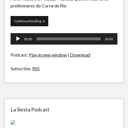
A Ripa É a Lei
preliminares do Curva de Rio
Especiais
Preliminares
Continue Reading
Preliminares
19
–
Tocador
Webcam,
00:00
00:00
H.R.
de
Giger
áudio
e
Podcast:
Play in new window
|
Download
Death
Note
Subscribe:
RSS
Sidebar
La Siesta Podcast