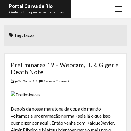
Portal Curva de Rio
open
Onde as Tranqueiras se Encontram
menu
Podcasts
open
menu
Tag:
facas
Membros
Curva de Rio
open
menu
Curva Belas Artes
Almir Ribeiro
twitter
facebook
instagram
youtube
rss
email
telegram
Curva Classics
Felype Silva
Preliminares 19 – Webcam, H.R. Giger e
Komos
Lucas Oliveira
Death Note
La Siesta Podcast
Kaique Xavier
julho 26, 2018
Leave a Comment
Boca do Lixo
Mateus Mantoan
Rachão na Beira do RIo
Rafael Almeida
Depois da nossa maratona da copa do mundo
Arquivo CDR
voltamos a programação normal (seja lá o que isso
quer dizer por aqui). Então venha com Kaique Xavier,
Papo Tranqueira
Almir Ribeiro e Mateus Mantoan para o mais novo