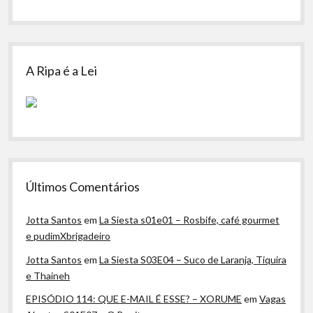
A Ripa é a Lei
Últimos Comentários
Jotta Santos
em
La Siesta s01e01 – Rosbife, café gourmet
e pudimXbrigadeiro
Jotta Santos
em
La Siesta S03E04 – Suco de Laranja, Tiquira
e Thaineh
EPISÓDIO 114: QUE E-MAIL É ESSE? – XORUME
em
Vagas