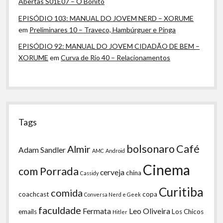
Abertas S01E07 – O Bonito
EPISÓDIO 103: MANUAL DO JOVEM NERD – XORUME
em
Preliminares 10 – Traveco, Hambúrguer e Pinga
EPISÓDIO 92: MANUAL DO JOVEM CIDADÃO DE BEM –
XORUME
em
Curva de Rio 40 – Relacionamentos
Tags
bolsonaro
Café
Almir
Adam Sandler
AMC
Android
Cinema
com Porrada
cerveja
china
Cassidy
Curitiba
comida
coachcast
copa
Conversa Nerd e Geek
faculdade
Fermata
Leo Oliveira
emails
Los Chicos
Hitler