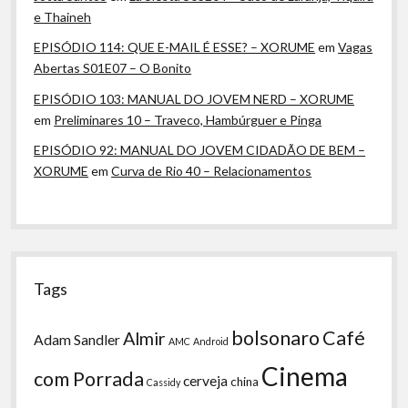
e Thaineh
EPISÓDIO 114: QUE E-MAIL É ESSE? – XORUME
em
Vagas
Abertas S01E07 – O Bonito
EPISÓDIO 103: MANUAL DO JOVEM NERD – XORUME
em
Preliminares 10 – Traveco, Hambúrguer e Pinga
EPISÓDIO 92: MANUAL DO JOVEM CIDADÃO DE BEM –
XORUME
em
Curva de Rio 40 – Relacionamentos
Tags
bolsonaro
Café
Almir
Adam Sandler
AMC
Android
Cinema
com Porrada
cerveja
china
Cassidy