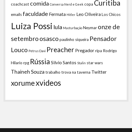
Curitiba
comida
coachcast
copa
Conversa Nerd e Geek
faculdade
Fermata
Leo Oliveira
emails
Los Chicos
Hitler
Luiza Possi
onze de
lula
Neymar
Masturbação
setembro
osasco
Pensador
paulinho siqueira
Preacher
Louco
Pregador
ripa
Rodrigo
Petrus Davi
Rússia
Silvio Santos
Hilario
rpg
star wars
Stalin
Thaineh Souza
Twitter
trabalho
trova na taverna
xvideos
xorume