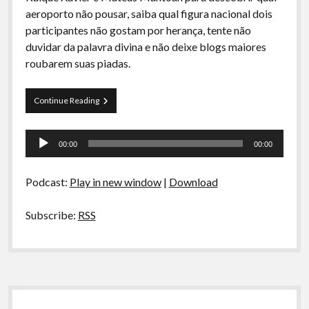
A Ripa É a Lei
aeroporto não pousar, saiba qual figura nacional dois
participantes não gostam por herança, tente não
Especiais
duvidar da palavra divina e não deixe blogs maiores
Preliminares
roubarem suas piadas.
Curva
Continue Reading
de
Rio
Tocador
21
00:00
00:00
–
de
Estamos
áudio
há
Podcast:
Play in new window
|
Download
07
dias
sem
Subscribe:
RSS
Acidentes
Sidebar