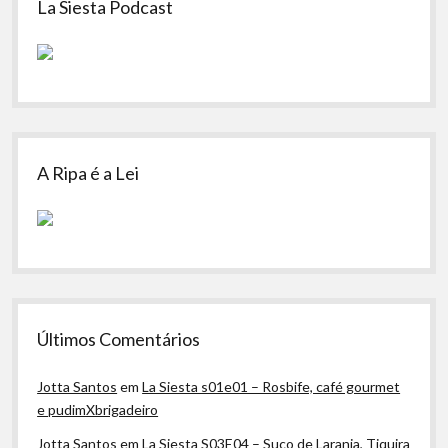
La Siesta Podcast
A Ripa é a Lei
Últimos Comentários
Jotta Santos
em
La Siesta s01e01 – Rosbife, café gourmet
e pudimXbrigadeiro
Jotta Santos
em
La Siesta S03E04 – Suco de Laranja, Tiquira