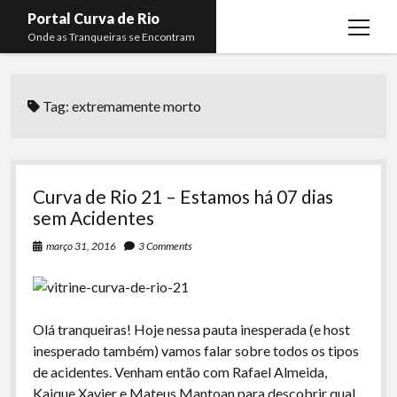
Portal Curva de Rio
open
Onde as Tranqueiras se Encontram
menu
Podcasts
open
menu
Tag:
extremamente morto
Membros
Curva de Rio
open
menu
Curva Belas Artes
Almir Ribeiro
twitter
facebook
instagram
youtube
rss
email
telegram
Curva Classics
Felype Silva
Curva de Rio 21 – Estamos há 07 dias
Komos
Lucas Oliveira
sem Acidentes
La Siesta Podcast
Kaique Xavier
março 31, 2016
3 Comments
Boca do Lixo
Mateus Mantoan
Rachão na Beira do RIo
Rafael Almeida
Olá tranqueiras! Hoje nessa pauta inesperada (e host
Arquivo CDR
inesperado também) vamos falar sobre todos os tipos
de acidentes. Venham então com Rafael Almeida,
Papo Tranqueira
Kaique Xavier e Mateus Mantoan para descobrir qual