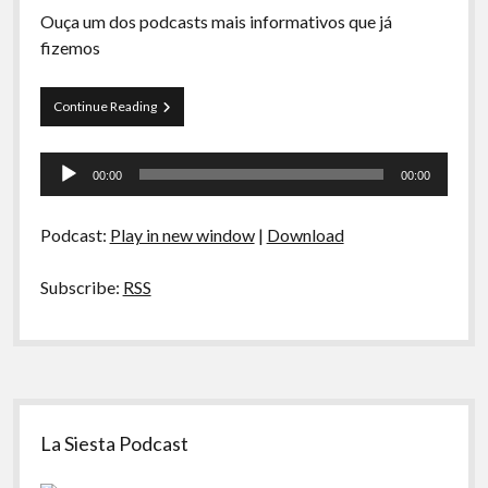
A Ripa É a Lei
Ouça um dos podcasts mais informativos que já
fizemos
Especiais
Preliminares
Curva
Continue Reading
de
Rio
Tocador
55
00:00
00:00
–
de
Vertentes
áudio
da
Podcast:
Play in new window
|
Download
Ciência
Subscribe:
RSS
Sidebar
La Siesta Podcast