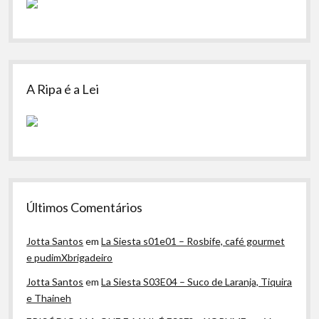
A Ripa é a Lei
Últimos Comentários
Jotta Santos
em
La Siesta s01e01 – Rosbife, café gourmet
e pudimXbrigadeiro
Jotta Santos
em
La Siesta S03E04 – Suco de Laranja, Tiquira
e Thaineh