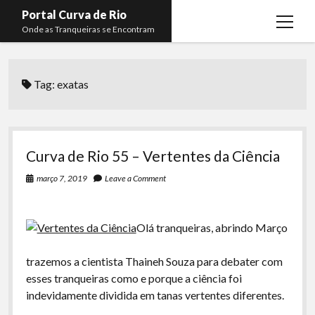
Portal Curva de Rio
open
Onde as Tranqueiras se Encontram
menu
Podcasts
open
menu
Tag:
exatas
Membros
Curva de Rio
open
menu
Curva Belas Artes
Almir Ribeiro
twitter
facebook
instagram
youtube
rss
email
telegram
Curva Classics
Felype Silva
Curva de Rio 55 – Vertentes da Ciência
Komos
Lucas Oliveira
março 7, 2019
Leave a Comment
La Siesta Podcast
Kaique Xavier
Boca do Lixo
Mateus Mantoan
Olá tranqueiras, abrindo Março
Rachão na Beira do RIo
Rafael Almeida
trazemos a cientista Thaineh Souza para debater com
Arquivo CDR
esses tranqueiras como e porque a ciência foi
indevidamente dividida em tanas vertentes diferentes.
Papo Tranqueira