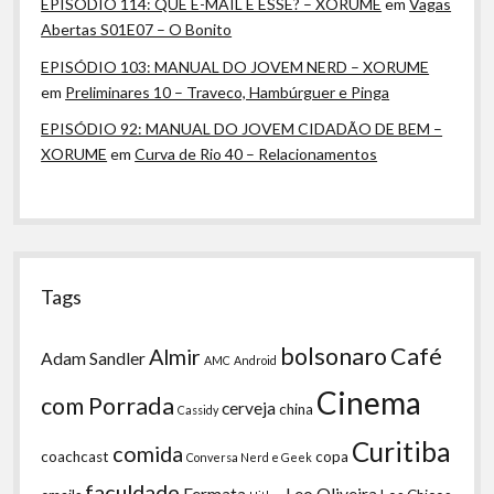
EPISÓDIO 114: QUE E-MAIL É ESSE? – XORUME
em
Vagas
Abertas S01E07 – O Bonito
EPISÓDIO 103: MANUAL DO JOVEM NERD – XORUME
em
Preliminares 10 – Traveco, Hambúrguer e Pinga
EPISÓDIO 92: MANUAL DO JOVEM CIDADÃO DE BEM –
XORUME
em
Curva de Rio 40 – Relacionamentos
Tags
bolsonaro
Café
Almir
Adam Sandler
AMC
Android
Cinema
com Porrada
cerveja
china
Cassidy
Curitiba
comida
coachcast
copa
Conversa Nerd e Geek
faculdade
Fermata
Leo Oliveira