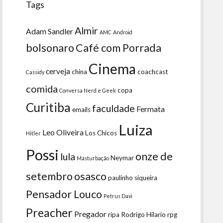
Tags
Almir
Adam Sandler
AMC
Android
bolsonaro
Café com Porrada
Cinema
cerveja
china
coachcast
Cassidy
comida
copa
Conversa Nerd e Geek
Curitiba
faculdade
Fermata
emails
Luiza
Leo Oliveira
Los Chicos
Hitler
Possi
onze de
lula
Neymar
Masturbação
setembro
osasco
paulinho siqueira
Pensador Louco
Petrus Davi
Preacher
Pregador
ripa
Rodrigo Hilario
rpg