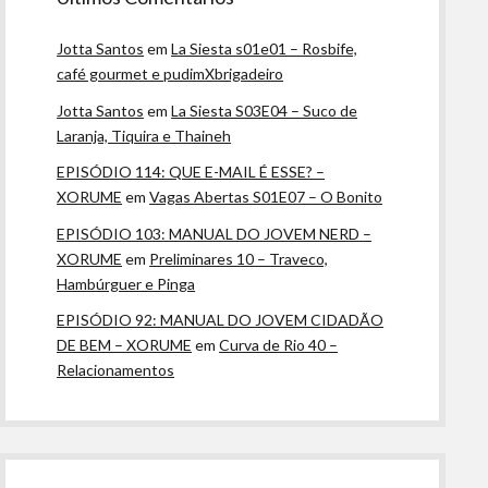
Jotta Santos
em
La Siesta s01e01 – Rosbife,
café gourmet e pudimXbrigadeiro
Jotta Santos
em
La Siesta S03E04 – Suco de
Laranja, Tiquira e Thaineh
EPISÓDIO 114: QUE E-MAIL É ESSE? –
XORUME
em
Vagas Abertas S01E07 – O Bonito
EPISÓDIO 103: MANUAL DO JOVEM NERD –
XORUME
em
Preliminares 10 – Traveco,
Hambúrguer e Pinga
EPISÓDIO 92: MANUAL DO JOVEM CIDADÃO
DE BEM – XORUME
em
Curva de Rio 40 –
Relacionamentos