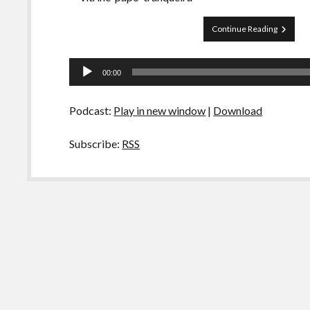
Papo
Continue Reading
Tranquei
69
Tocador
–
00:00
Etimolog
de
das
áudio
Palavras
Podcast:
Play in new window
|
Download
Subscribe:
RSS