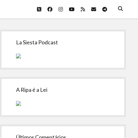
twitter
facebook
instagram
youtube
rss
email
telegram
Sidebar
La Siesta Podcast
A Ripa é a Lei
Últimos Comentários