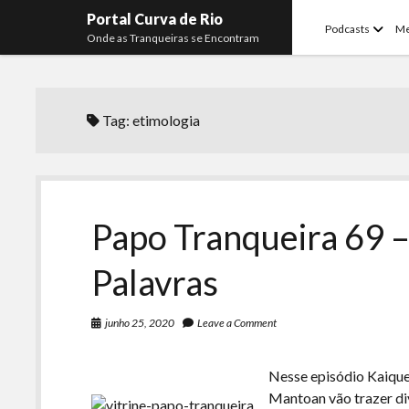
Portal Curva de Rio
open
Podcasts
M
Onde as Tranqueiras se Encontram
menu
Tag:
etimologia
Papo Tranqueira 69 –
Palavras
junho 25, 2020
Leave a Comment
Nesse episódio Kaique 
Mantoan vão trazer di