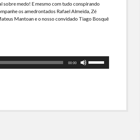
ial sobre medo! E mesmo com tudo conspirando
companhe os amedrontados Rafael Almeida, Zé
s, Mateus Mantoan e o nosso convidado Tiago Bosquê
Use
00:00
as
setas
para
cima
ou
para
baixo
para
aumentar
ou