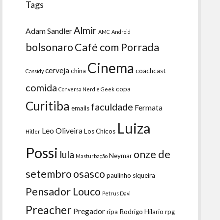
Tags
Almir
Adam Sandler
AMC
Android
bolsonaro
Café com Porrada
Cinema
cerveja
china
coachcast
Cassidy
comida
copa
Conversa Nerd e Geek
Curitiba
faculdade
Fermata
emails
Luiza
Leo Oliveira
Los Chicos
Hitler
Possi
onze de
lula
Neymar
Masturbação
setembro
osasco
paulinho siqueira
Pensador Louco
Petrus Davi
Preacher
Pregador
ripa
Rodrigo Hilario
rpg