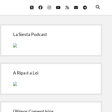
twitter
facebook
instagram
youtube
rss
email
telegram
Sidebar
La Siesta Podcast
A Ripa é a Lei
Últimos Comentários