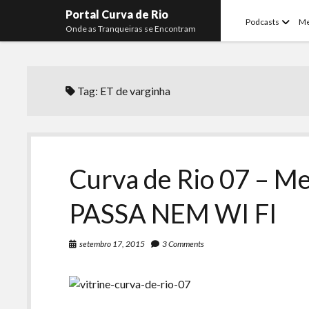
Portal Curva de Rio
open
Podcasts
M
Onde as Tranqueiras se Encontram
menu
Tag:
ET de varginha
Curva de Rio 07 – M
PASSA NEM WI FI
setembro 17, 2015
3 Comments