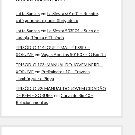
Jotta Santos
em
La Siesta s01e01 – Rosbife,
café gourmet e pudimXbrigadeiro
Jotta Santos
em
La Siesta S03E04 – Suco de
Laranja, Tiquira e Thaineh
EPISÓDIO 114: QUE E-MAIL É ESSE? –
XORUME
em
Vagas Abertas S01E07 – O Bonito
EPISÓDIO 103: MANUAL DO JOVEM NERD –
XORUME
em
Preliminares 10 – Traveco,
Hambúrguer e Pinga
EPISÓDIO 92: MANUAL DO JOVEM CIDADÃO
DE BEM – XORUME
em
Curva de Rio 40 –
Relacionamentos