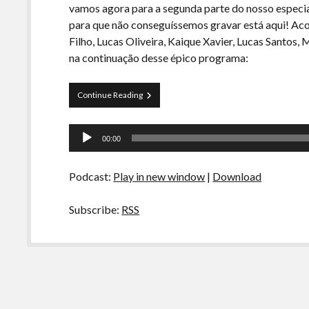
vamos agora para a segunda parte do nosso espec
para que não conseguíssemos gravar está aqui! A
Filho, Lucas Oliveira, Kaique Xavier, Lucas Santo
na continuação desse épico programa:
Curva
Continue Reading
de
Rio
Tocador
07
00:00
–
de
Medo
áudio
Vol
Podcast:
Play in new window
|
Download
2:
NÃO
PASSA
Subscribe:
RSS
NEM
WI
FI