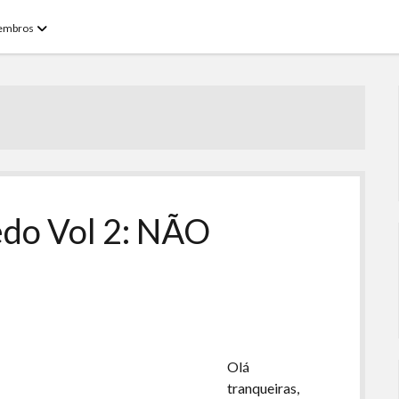
open
embros
menu
edo Vol 2: NÃO
Olá
tranqueiras,