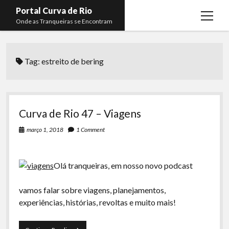
Portal Curva de Rio
open
Onde as Tranqueiras se Encontram
menu
Podcasts
open
menu
Tag:
estreito de bering
Membros
Curva de Rio
open
menu
Curva Belas Artes
Almir Ribeiro
twitter
facebook
instagram
youtube
rss
email
telegram
Curva Classics
Felype Silva
Curva de Rio 47 – Viagens
Komos
Lucas Oliveira
março 1, 2018
1 Comment
La Siesta Podcast
Kaique Xavier
Boca do Lixo
Mateus Mantoan
Olá tranqueiras, em nosso novo podcast
Rachão na Beira do RIo
Rafael Almeida
vamos falar sobre viagens, planejamentos,
Arquivo CDR
experiências, histórias, revoltas e muito mais!
Papo Tranqueira