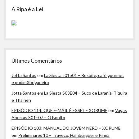
A Ripa é a Lei
Últimos Comentários
Jotta Santos
em
La Siesta s01e01 – Rosbife, café gourmet
e pudimXbrigadeiro
Jotta Santos
em
La Siesta S03E04 – Suco de Laranja, Tiquira
e Thaineh
EPISÓDIO 114: QUE E-MAIL É ESSE? – XORUME
em
Vagas
Abertas S01E07 – O Bonito
EPISÓDIO 103: MANUAL DO JOVEM NERD – XORUME
em
Preliminares 10 – Traveco, Hambúrguer e Pinga