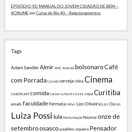
EPISÓDIO 92: MANUAL DO JOVEM CIDADÃO DE BEM –
XORUME
em
Curva de Rio 40 – Relacionamentos
Tags
bolsonaro
Café
Almir
Adam Sandler
AMC
Android
Cinema
com Porrada
cerveja
china
Cassidy
Curitiba
comida
coachcast
copa
Conversa Nerd e Geek
faculdade
Fermata
Leo Oliveira
emails
Los Chicos
Hitler
Luiza Possi
onze de
lula
Neymar
Masturbação
setembro
osasco
Pensador
paulinho siqueira