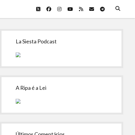
twitter
facebook
instagram
youtube
rss
email
telegram
Sidebar
La Siesta Podcast
A Ripa é a Lei
Últimos Comentários