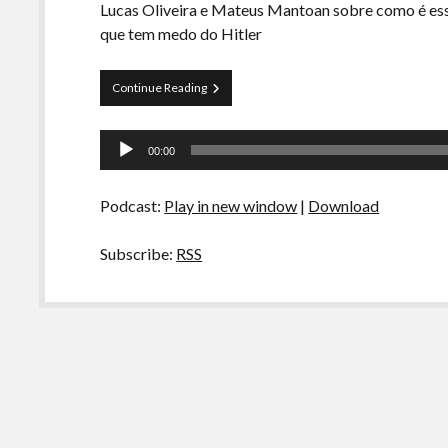
Lucas Oliveira e Mateus Mantoan sobre como é es
que tem medo do Hitler
Curva
Continue Reading
de
Rio
Tocador
50
00:00
–
de
Intensivão
áudio
Para
Podcast:
Play in new window
|
Download
a
Copa
Subscribe:
RSS