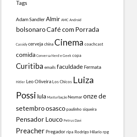
Tags
Almir
Adam Sandler
AMC
Android
bolsonaro
Café com Porrada
Cinema
cerveja
china
coachcast
Cassidy
comida
copa
Conversa Nerd e Geek
Curitiba
faculdade
Fermata
emails
Luiza
Leo Oliveira
Los Chicos
Hitler
Possi
onze de
lula
Neymar
Masturbação
setembro
osasco
paulinho siqueira
Pensador Louco
Petrus Davi
Preacher
Pregador
ripa
Rodrigo Hilario
rpg