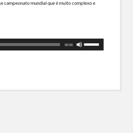
se campeonato mundial que é muito complexo e
Use
00:00
as
setas
para
cima
ou
para
baixo
para
aumentar
ou
diminuir
o