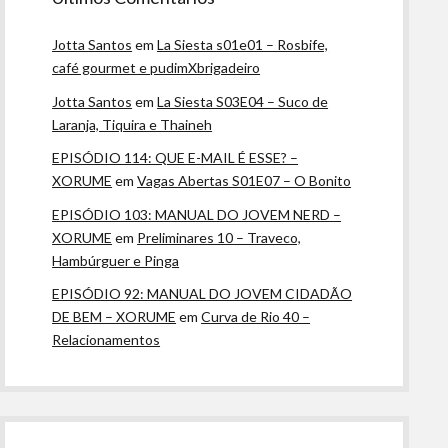
Jotta Santos
em
La Siesta s01e01 – Rosbife,
café gourmet e pudimXbrigadeiro
Jotta Santos
em
La Siesta S03E04 – Suco de
Laranja, Tiquira e Thaineh
EPISÓDIO 114: QUE E-MAIL É ESSE? –
XORUME
em
Vagas Abertas S01E07 – O Bonito
EPISÓDIO 103: MANUAL DO JOVEM NERD –
XORUME
em
Preliminares 10 – Traveco,
Hambúrguer e Pinga
EPISÓDIO 92: MANUAL DO JOVEM CIDADÃO
DE BEM – XORUME
em
Curva de Rio 40 –
Relacionamentos