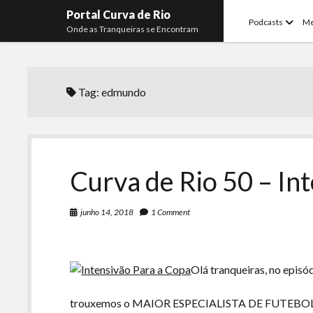
Portal Curva de Rio
open
Podcasts
M
Onde as Tranqueiras se Encontram
menu
Tag:
edmundo
Curva de Rio 50 – In
junho 14, 2018
1 Comment
Olá tranqueiras, no episó
trouxemos o MAIOR ESPECIALISTA DE FUTEBOL 