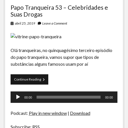
Papo Tranqueira 53 – Celebridades e
Suas Drogas
abril 25, 2019
Leave a Comment
Olá tranqueiras, no quinquagésimo terceiro episódio
do papo tranqueira, vamos supor que tipos de
substâncias alguns famosos usam por aí
Papo
Continue Reading
Tranqueira
53
Tocador
–
00:00
00:00
Celebridades
de
e
áudio
Suas
Podcast:
Play in new window
|
Download
Drogas
Subscribe:
RSS