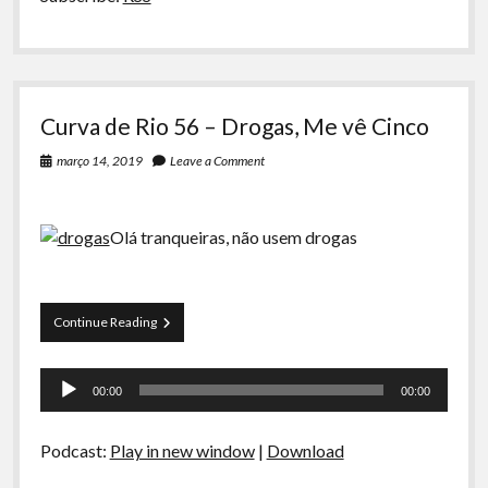
Curva de Rio 56 – Drogas, Me vê Cinco
março 14, 2019
Leave a Comment
Olá tranqueiras, não usem drogas
Curva
Continue Reading
de
Rio
Tocador
56
00:00
00:00
–
de
Drogas,
áudio
Me
Podcast:
Play in new window
|
Download
vê
Cinco