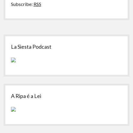
Subscribe:
RSS
Sidebar
La Siesta Podcast
A Ripa é a Lei