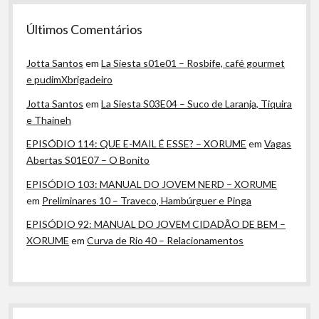
Últimos Comentários
Jotta Santos
em
La Siesta s01e01 – Rosbife, café gourmet
e pudimXbrigadeiro
Jotta Santos
em
La Siesta S03E04 – Suco de Laranja, Tiquira
e Thaineh
EPISÓDIO 114: QUE E-MAIL É ESSE? – XORUME
em
Vagas
Abertas S01E07 – O Bonito
EPISÓDIO 103: MANUAL DO JOVEM NERD – XORUME
em
Preliminares 10 – Traveco, Hambúrguer e Pinga
EPISÓDIO 92: MANUAL DO JOVEM CIDADÃO DE BEM –
XORUME
em
Curva de Rio 40 – Relacionamentos