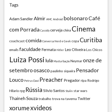
Tags
bolsonaro
Café
Almir
Adam Sandler
AMC
Android
Cinema
com Porrada
cerveja
china
Cassidy
Curitiba
comida
coachcast
copa
Conversa Nerd e Geek
faculdade
Fermata
Leo Oliveira
emails
Los Chicos
Hitler
Luiza Possi
onze de
lula
Neymar
Masturbação
setembro
osasco
Pensador
paulinho siqueira
Preacher
Louco
Pregador
ripa
Rodrigo
Petrus Davi
Rússia
Silvio Santos
Hilario
rpg
star wars
Stalin
Thaineh Souza
Twitter
trabalho
trova na taverna
xvideos
xorume