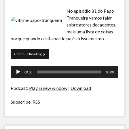
No episódio 81 do Papo
Tranqueira vamos falar
sobre atores decadentes,
mais uma lista de coisas
porque quando o rafa participa é só isso mesmo
Papo
Continue Reading
Tranqueira
81
Tocador
–
00:00
00:00
Atores
de
Decadentes
áudio
Podcast:
Play in new window
|
Download
Subscribe:
RSS