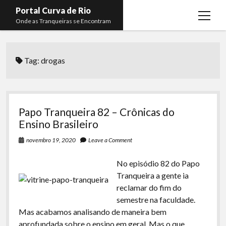
Portal Curva de Rio
open
Onde as Tranqueiras se Encontram
menu
Podcasts
open
menu
Tag:
drogas
Membros
Curva de Rio
open
menu
Curva Belas Artes
Almir Ribeiro
twitter
facebook
instagram
youtube
rss
email
telegram
Curva Classics
Felype Silva
Papo Tranqueira 82 – Crônicas do
Komos
Lucas Oliveira
Ensino Brasileiro
La Siesta Podcast
Kaique Xavier
novembro 19, 2020
Leave a Comment
Boca do Lixo
Mateus Mantoan
No episódio 82 do Papo
Tranqueira a gente ia
Rachão na Beira do RIo
Rafael Almeida
reclamar do fim do
Arquivo CDR
semestre na faculdade.
Mas acabamos analisando de maneira bem
Papo Tranqueira
aprofundada sobre o ensino em geral. Mas o que