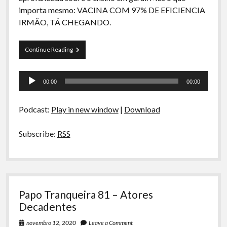
A Ripa É a Lei
importa mesmo: VACINA COM 97% DE EFICIENCIA
IRMÃO, TÁ CHEGANDO.
Especiais
Preliminares
Papo
Continue Reading
Tranqueira
82
Tocador
–
00:00
00:00
Crônicas
de
do
áudio
Ensino
Podcast:
Play in new window
|
Download
Brasileiro
Subscribe:
RSS
Papo Tranqueira 81 – Atores
Decadentes
novembro 12, 2020
Leave a Comment