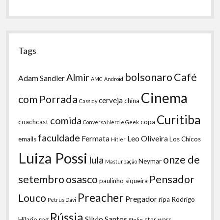
Tags
bolsonaro
Café
Almir
Adam Sandler
AMC
Android
Cinema
com Porrada
cerveja
china
Cassidy
Curitiba
comida
coachcast
copa
Conversa Nerd e Geek
faculdade
Fermata
Leo Oliveira
emails
Los Chicos
Hitler
Luiza Possi
onze de
lula
Neymar
Masturbação
setembro
osasco
Pensador
paulinho siqueira
Preacher
Louco
Pregador
ripa
Rodrigo
Petrus Davi
Rússia
Silvio Santos
Hilario
rpg
star wars
Stalin