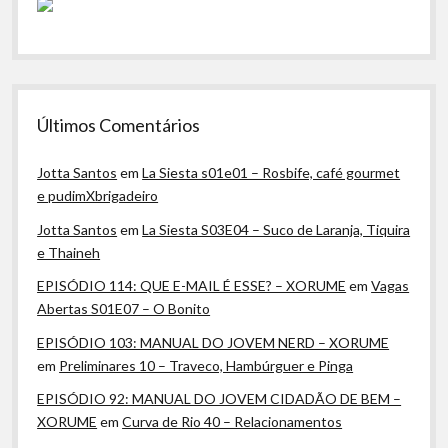
Últimos Comentários
Jotta Santos
em
La Siesta s01e01 – Rosbife, café gourmet
e pudimXbrigadeiro
Jotta Santos
em
La Siesta S03E04 – Suco de Laranja, Tiquira
e Thaineh
EPISÓDIO 114: QUE E-MAIL É ESSE? – XORUME
em
Vagas
Abertas S01E07 – O Bonito
EPISÓDIO 103: MANUAL DO JOVEM NERD – XORUME
em
Preliminares 10 – Traveco, Hambúrguer e Pinga
EPISÓDIO 92: MANUAL DO JOVEM CIDADÃO DE BEM –
XORUME
em
Curva de Rio 40 – Relacionamentos