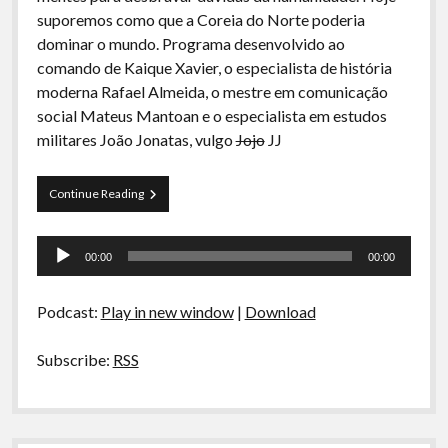
A Ripa É a Lei
suporemos como que a Coreia do Norte poderia
dominar o mundo. Programa desenvolvido ao
Especiais
comando de Kaique Xavier, o especialista de história
Preliminares
moderna Rafael Almeida, o mestre em comunicação
social Mateus Mantoan e o especialista em estudos
militares João Jonatas, vulgo
Jojo
JJ
Arquivos
Continue Reading
CDR
01-
Tocador
Dominação
00:00
00:00
Global
de
pela
áudio
Coreia
Podcast:
Play in new window
|
Download
do
Norte
Subscribe:
RSS