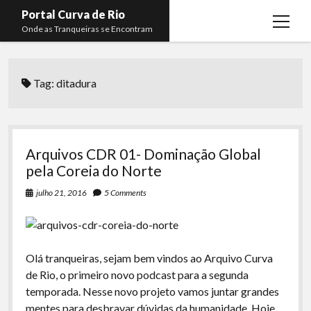
Portal Curva de Rio
open
Onde as Tranqueiras se Encontram
menu
Podcasts
open
menu
Tag:
ditadura
Membros
Curva de Rio
open
menu
Curva Belas Artes
Almir Ribeiro
twitter
facebook
instagram
youtube
rss
email
telegram
Curva Classics
Felype Silva
Arquivos CDR 01- Dominação Global
Komos
Lucas Oliveira
pela Coreia do Norte
La Siesta Podcast
Kaique Xavier
julho 21, 2016
5 Comments
Boca do Lixo
Mateus Mantoan
Rachão na Beira do RIo
Rafael Almeida
Olá tranqueiras, sejam bem vindos ao Arquivo Curva
Arquivo CDR
de Rio, o primeiro novo podcast para a segunda
temporada. Nesse novo projeto vamos juntar grandes
Papo Tranqueira
mentes para desbravar dúvidas da humanidade. Hoje