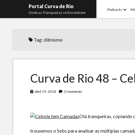
Portal Curva de Rio
open
Podcasts
M
Onde as Tranqueiras se Encontram
menu
Tag:
dilmismo
Curva de Rio 48 – C
abril 19, 2018
2 Comments
Olá tranqueiras, copiand
trouxemos o Sebs para analisar as múltiplas camada