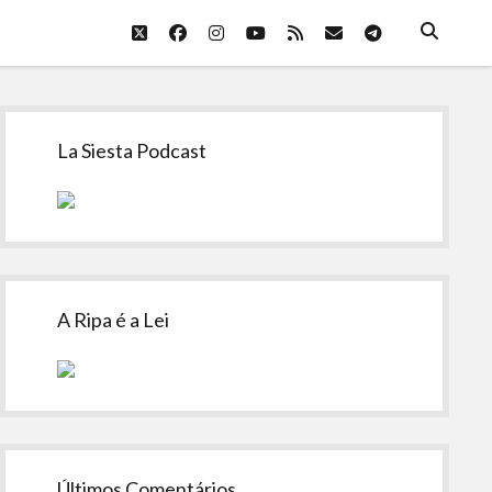
twitter
facebook
instagram
youtube
rss
email
telegram
Sidebar
La Siesta Podcast
A Ripa é a Lei
Últimos Comentários