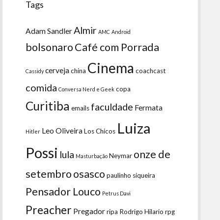
Tags
Almir
Adam Sandler
AMC
Android
bolsonaro
Café com Porrada
Cinema
cerveja
china
coachcast
Cassidy
comida
copa
Conversa Nerd e Geek
Curitiba
faculdade
Fermata
emails
Luiza
Leo Oliveira
Los Chicos
Hitler
Possi
onze de
lula
Neymar
Masturbação
setembro
osasco
paulinho siqueira
Pensador Louco
Petrus Davi
Preacher
Pregador
ripa
Rodrigo Hilario
rpg