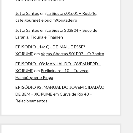
Jotta Santos
em
La Siesta s01e01 – Rosbife,
café gourmet e pudimXbrigadeiro
Jotta Santos
em
La Siesta S03E04 – Suco de
Laranja, Tiquira e Thaineh
EPISÓDIO 114: QUE E-MAIL É ESSE? –
XORUME
em
Vagas Abertas S01E07 – O Bonito
EPISÓDIO 103: MANUAL DO JOVEM NERD –
XORUME
em
Preliminares 10 – Traveco,
Hambúrguer e Pinga
EPISÓDIO 92: MANUAL DO JOVEM CIDADÃO
DE BEM – XORUME
em
Curva de Rio 40 –
Relacionamentos