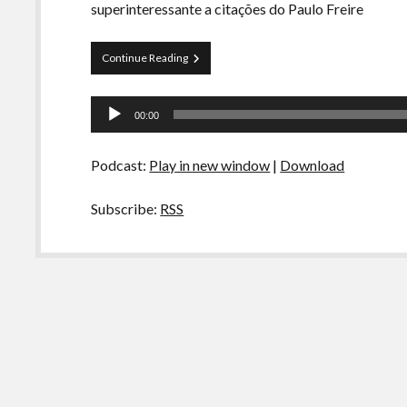
superinteressante a citações do Paulo Freire
Curva
Continue Reading
de
Rio
Tocador
48
00:00
–
de
Cebola
áudio
tem
Podcast:
Play in new window
|
Download
Camadas
Subscribe:
RSS