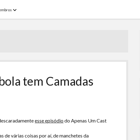
open
embros
menu
ebola tem Camadas
o descaradamente
esse episódio
do Apenas Um Cast
s de várias coisas por aí, de manchetes da