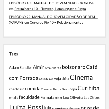
EPISÓDIO 103: MANUAL DO JOVEM NERD – XORUME
em
Preliminares 10 – Traveco, Hambúrguer e Pinga
EPISÓDIO 92: MANUAL DO JOVEM CIDADÃO DE BEM –
XORUME
em
Curva de Rio 40 – Relacionamentos
Tags
bolsonaro
Café
Almir
Adam Sandler
AMC
Android
Cinema
com Porrada
cerveja
china
Cassidy
Curitiba
comida
coachcast
copa
Conversa Nerd e Geek
faculdade
Fermata
Leo Oliveira
emails
Los Chicos
Hitler
Luiza Possi
onze de
lula
Neymar
Masturbação