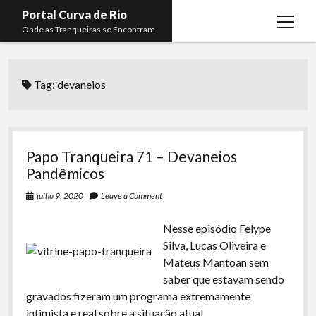
Portal Curva de Rio
open
Onde as Tranqueiras se Encontram
menu
Podcasts
open
menu
Tag:
devaneios
Membros
Curva de Rio
open
menu
Curva Belas Artes
Almir Ribeiro
twitter
facebook
instagram
youtube
rss
email
telegram
Curva Classics
Felype Silva
Papo Tranqueira 71 – Devaneios
Komos
Lucas Oliveira
Pandêmicos
La Siesta Podcast
Kaique Xavier
julho 9, 2020
Leave a Comment
Boca do Lixo
Mateus Mantoan
Nesse episódio Felype
Silva, Lucas Oliveira e
Rachão na Beira do RIo
Rafael Almeida
Mateus Mantoan sem
Arquivo CDR
saber que estavam sendo
gravados fizeram um programa extremamente
Papo Tranqueira
intimista e real sobre a situação atual