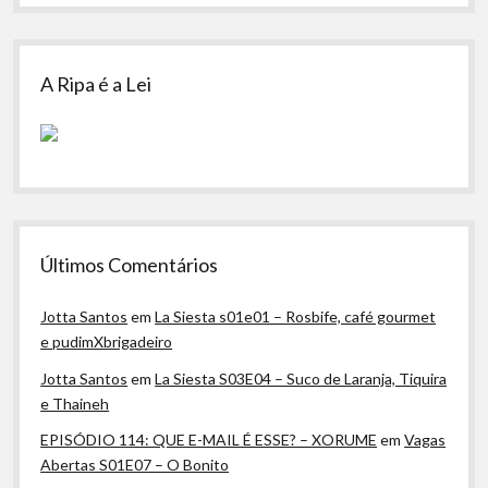
A Ripa é a Lei
Últimos Comentários
Jotta Santos
em
La Siesta s01e01 – Rosbife, café gourmet
e pudimXbrigadeiro
Jotta Santos
em
La Siesta S03E04 – Suco de Laranja, Tiquira
e Thaineh
EPISÓDIO 114: QUE E-MAIL É ESSE? – XORUME
em
Vagas
Abertas S01E07 – O Bonito