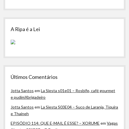
A Ripa é a Lei
Últimos Comentários
Jotta Santos
em
La Siesta s01e01 – Rosbife, café gourmet
e pudimXbrigadeiro
Jotta Santos
em
La Siesta S03E04 – Suco de Laranja, Tiquira
e Thaineh
EPISÓDIO 114: QUE E-MAIL É ESSE? – XORUME
em
Vagas