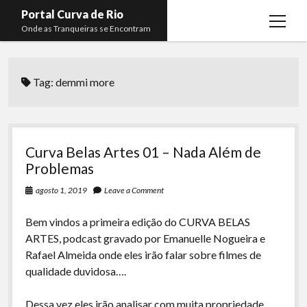
Portal Curva de Rio
open
Onde as Tranqueiras se Encontram
menu
Podcasts
open
menu
Tag:
demmi more
Membros
Curva de Rio
open
menu
Curva Belas Artes
Almir Ribeiro
twitter
facebook
instagram
youtube
rss
email
telegram
Curva Classics
Felype Silva
Curva Belas Artes 01 – Nada Além de
Komos
Lucas Oliveira
Problemas
La Siesta Podcast
Kaique Xavier
agosto 1, 2019
Leave a Comment
Boca do Lixo
Mateus Mantoan
Bem vindos a primeira edição do CURVA BELAS
ARTES, podcast gravado por Emanuelle Nogueira e
Rachão na Beira do RIo
Rafael Almeida
Rafael Almeida onde eles irão falar sobre filmes de
Arquivo CDR
qualidade duvidosa….
Papo Tranqueira
Dessa vez eles irão analisar com muita propriedade