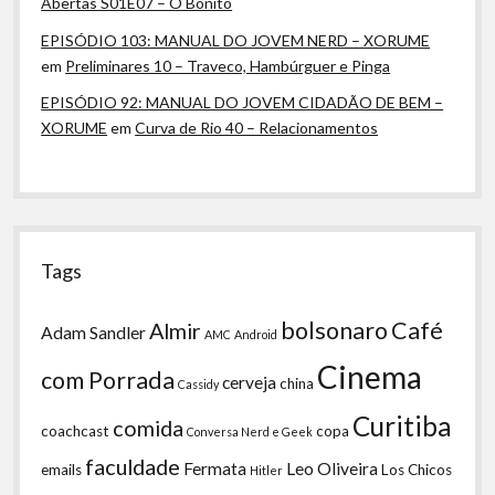
Abertas S01E07 – O Bonito
EPISÓDIO 103: MANUAL DO JOVEM NERD – XORUME
em
Preliminares 10 – Traveco, Hambúrguer e Pinga
EPISÓDIO 92: MANUAL DO JOVEM CIDADÃO DE BEM –
XORUME
em
Curva de Rio 40 – Relacionamentos
Tags
bolsonaro
Café
Almir
Adam Sandler
AMC
Android
Cinema
com Porrada
cerveja
china
Cassidy
Curitiba
comida
coachcast
copa
Conversa Nerd e Geek
faculdade
Fermata
Leo Oliveira
emails
Los Chicos
Hitler