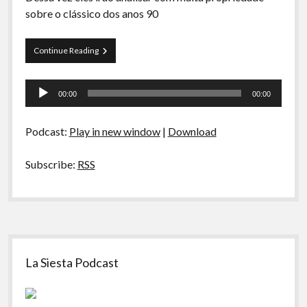
A Ripa É a Lei
sobre o clássico dos anos 90
Especiais
Curva
Continue Reading
Preliminares
Belas
Artes
Tocador
01
00:00
00:00
–
de
Nada
áudio
Além
Podcast:
Play in new window
|
Download
de
Problemas
Subscribe:
RSS
Sidebar
La Siesta Podcast