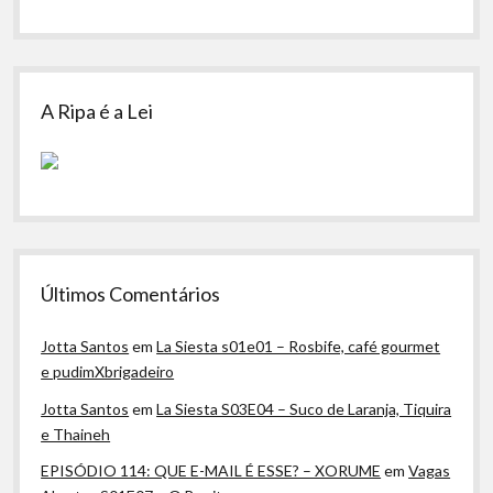
A Ripa é a Lei
Últimos Comentários
Jotta Santos
em
La Siesta s01e01 – Rosbife, café gourmet
e pudimXbrigadeiro
Jotta Santos
em
La Siesta S03E04 – Suco de Laranja, Tiquira
e Thaineh
EPISÓDIO 114: QUE E-MAIL É ESSE? – XORUME
em
Vagas