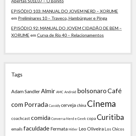
Abertas S01E07 – O Bonito
EPISÓDIO 103: MANUAL DO JOVEM NERD – XORUME
em
Preliminares 10 – Traveco, Hambúrguer e Pinga
EPISÓDIO 92: MANUAL DO JOVEM CIDADÃO DE BEM –
XORUME
em
Curva de Rio 40 – Relacionamentos
Tags
bolsonaro
Café
Almir
Adam Sandler
AMC
Android
Cinema
com Porrada
cerveja
china
Cassidy
Curitiba
comida
coachcast
copa
Conversa Nerd e Geek
faculdade
Fermata
Leo Oliveira
emails
Los Chicos
Hitler