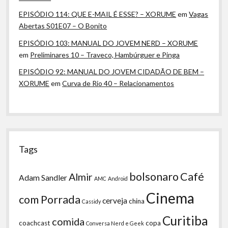
EPISÓDIO 114: QUE E-MAIL É ESSE? – XORUME
em
Vagas
Abertas S01E07 – O Bonito
EPISÓDIO 103: MANUAL DO JOVEM NERD – XORUME
em
Preliminares 10 – Traveco, Hambúrguer e Pinga
EPISÓDIO 92: MANUAL DO JOVEM CIDADÃO DE BEM –
XORUME
em
Curva de Rio 40 – Relacionamentos
Tags
bolsonaro
Café
Almir
Adam Sandler
AMC
Android
Cinema
com Porrada
cerveja
china
Cassidy
Curitiba
comida
coachcast
copa
Conversa Nerd e Geek