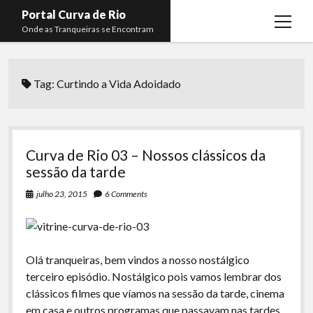
Portal Curva de Rio
open
Onde as Tranqueiras se Encontram
menu
Podcasts
open
menu
Tag:
Curtindo a Vida Adoidado
Membros
Curva de Rio
open
menu
Curva Belas Artes
Almir Ribeiro
twitter
facebook
instagram
youtube
rss
email
telegram
Curva Classics
Felype Silva
Curva de Rio 03 – Nossos clássicos da
Komos
Lucas Oliveira
sessão da tarde
La Siesta Podcast
Kaique Xavier
julho 23, 2015
6 Comments
Boca do Lixo
Mateus Mantoan
Rachão na Beira do RIo
Rafael Almeida
Olá tranqueiras, bem vindos a nosso nostálgico
Arquivo CDR
terceiro episódio. Nostálgico pois vamos lembrar dos
clássicos filmes que víamos na sessão da tarde, cinema
Papo Tranqueira
em casa e outros programas que passavam nas tardes