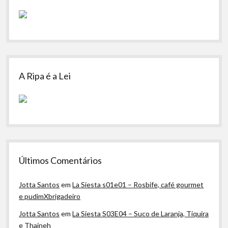
A Ripa é a Lei
Últimos Comentários
Jotta Santos
em
La Siesta s01e01 – Rosbife, café gourmet
e pudimXbrigadeiro
Jotta Santos
em
La Siesta S03E04 – Suco de Laranja, Tiquira
e Thaineh