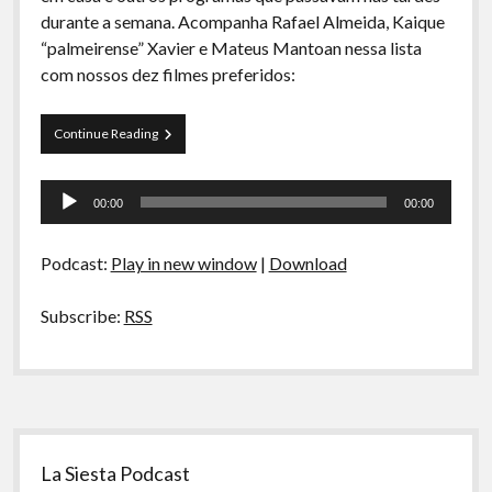
A Ripa É a Lei
durante a semana. Acompanha Rafael Almeida, Kaique
“palmeirense” Xavier e Mateus Mantoan nessa lista
Especiais
com nossos dez filmes preferidos:
Preliminares
Curva
Continue Reading
de
Rio
Tocador
03
00:00
00:00
–
de
Nossos
áudio
clássicos
Podcast:
Play in new window
|
Download
da
sessão
da
Subscribe:
RSS
tarde
Sidebar
La Siesta Podcast