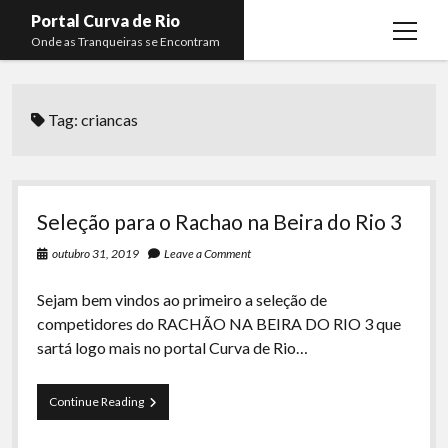
Portal Curva de Rio
open
Onde as Tranqueiras se Encontram
menu
Podcasts
open
menu
Tag:
criancas
Membros
Curva de Rio
open
menu
Curva Belas Artes
Almir Ribeiro
twitter
facebook
instagram
youtube
rss
email
telegram
Curva Classics
Felype Silva
Seleção para o Rachao na Beira do Rio 3
Komos
Lucas Oliveira
outubro 31, 2019
Leave a Comment
La Siesta Podcast
Kaique Xavier
Sejam bem vindos ao primeiro a seleção de
Boca do Lixo
Mateus Mantoan
competidores do RACHÃO NA BEIRA DO RIO 3 que
sartá logo mais no portal Curva de Rio…
Rachão na Beira do RIo
Rafael Almeida
Arquivo CDR
Seleção
Continue Reading
Papo Tranqueira
para
o