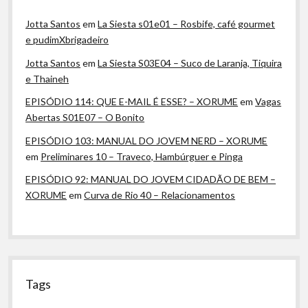
Jotta Santos
em
La Siesta s01e01 – Rosbife, café gourmet
e pudimXbrigadeiro
Jotta Santos
em
La Siesta S03E04 – Suco de Laranja, Tiquira
e Thaineh
EPISÓDIO 114: QUE E-MAIL É ESSE? – XORUME
em
Vagas
Abertas S01E07 – O Bonito
EPISÓDIO 103: MANUAL DO JOVEM NERD – XORUME
em
Preliminares 10 – Traveco, Hambúrguer e Pinga
EPISÓDIO 92: MANUAL DO JOVEM CIDADÃO DE BEM –
XORUME
em
Curva de Rio 40 – Relacionamentos
Tags