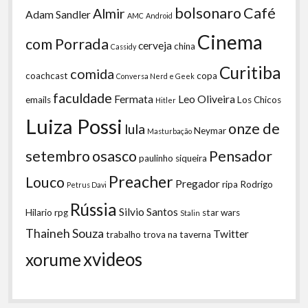
bolsonaro
Café
Almir
Adam Sandler
AMC
Android
Cinema
com Porrada
cerveja
china
Cassidy
Curitiba
comida
coachcast
copa
Conversa Nerd e Geek
faculdade
Fermata
Leo Oliveira
emails
Los Chicos
Hitler
Luiza Possi
onze de
lula
Neymar
Masturbação
setembro
osasco
Pensador
paulinho siqueira
Preacher
Louco
Pregador
ripa
Rodrigo
Petrus Davi
Rússia
Silvio Santos
Hilario
rpg
star wars
Stalin
Thaineh Souza
Twitter
trabalho
trova na taverna
xvideos
xorume