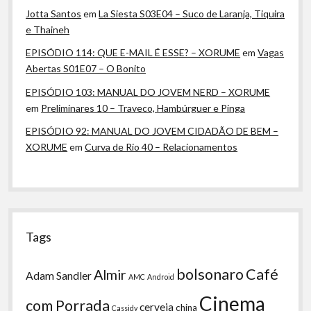
Jotta Santos
em
La Siesta S03E04 – Suco de Laranja, Tiquira
e Thaineh
EPISÓDIO 114: QUE E-MAIL É ESSE? – XORUME
em
Vagas
Abertas S01E07 – O Bonito
EPISÓDIO 103: MANUAL DO JOVEM NERD – XORUME
em
Preliminares 10 – Traveco, Hambúrguer e Pinga
EPISÓDIO 92: MANUAL DO JOVEM CIDADÃO DE BEM –
XORUME
em
Curva de Rio 40 – Relacionamentos
Tags
bolsonaro
Café
Almir
Adam Sandler
AMC
Android
Cinema
com Porrada
cerveja
china
Cassidy