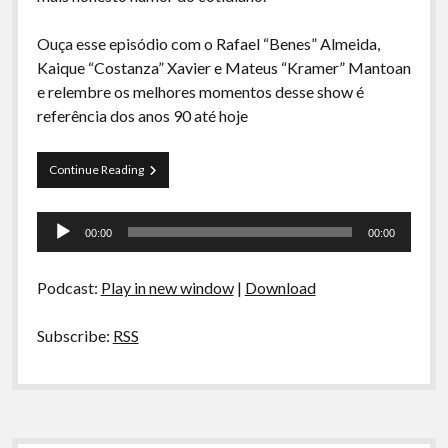
A Ripa É a Lei
Ouça esse episódio com o Rafael “Benes” Almeida,
Especiais
Kaique “Costanza” Xavier e Mateus “Kramer” Mantoan
Preliminares
e relembre os melhores momentos desse show é
referência dos anos 90 até hoje
Komos
Continue Reading
–
Jerry
Tocador
Seinfeld:
00:00
00:00
O
de
Humor
áudio
Sobre
Podcast:
Play in new window
|
Download
o
nada
Subscribe:
RSS