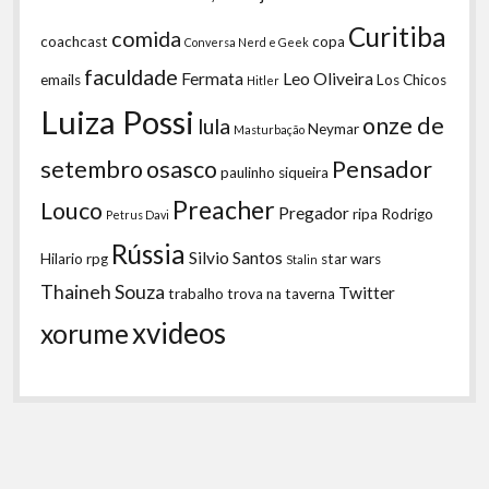
Curitiba
comida
coachcast
copa
Conversa Nerd e Geek
faculdade
Fermata
Leo Oliveira
emails
Los Chicos
Hitler
Luiza Possi
onze de
lula
Neymar
Masturbação
setembro
osasco
Pensador
paulinho siqueira
Preacher
Louco
Pregador
ripa
Rodrigo
Petrus Davi
Rússia
Silvio Santos
Hilario
rpg
star wars
Stalin
Thaineh Souza
Twitter
trabalho
trova na taverna
xvideos
xorume