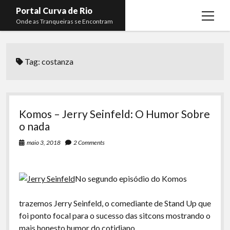
Portal Curva de Rio
open
Onde as Tranqueiras se Encontram
menu
Podcasts
open
menu
Tag:
costanza
Membros
Curva de Rio
open
menu
Curva Belas Artes
Almir Ribeiro
twitter
facebook
instagram
youtube
rss
email
telegram
Curva Classics
Felype Silva
Komos – Jerry Seinfeld: O Humor Sobre
Komos
Lucas Oliveira
o nada
La Siesta Podcast
Kaique Xavier
maio 3, 2018
2 Comments
Boca do Lixo
Mateus Mantoan
No segundo episódio do Komos
Rachão na Beira do RIo
Rafael Almeida
Arquivo CDR
trazemos Jerry Seinfeld, o comediante de Stand Up que
foi ponto focal para o sucesso das sitcons mostrando o
Papo Tranqueira
mais honesto humor do cotidiano.