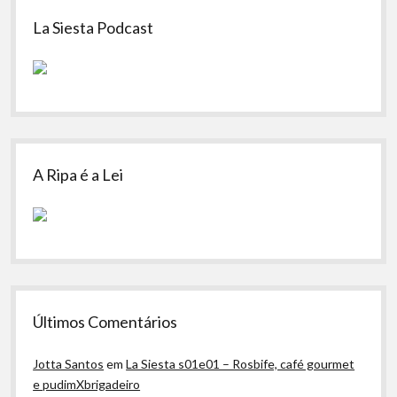
Sidebar
La Siesta Podcast
A Ripa é a Lei
Últimos Comentários
Jotta Santos
em
La Siesta s01e01 – Rosbife, café gourmet
e pudimXbrigadeiro