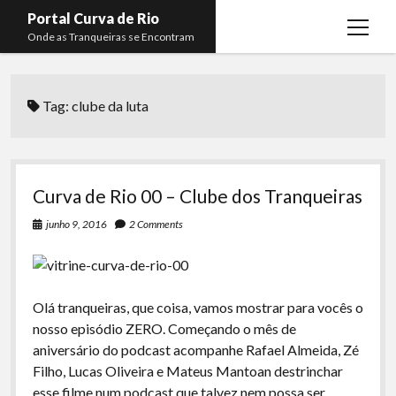
Portal Curva de Rio
open
Onde as Tranqueiras se Encontram
menu
Podcasts
open
menu
Tag:
clube da luta
Membros
Curva de Rio
open
menu
Curva Belas Artes
Almir Ribeiro
twitter
facebook
instagram
youtube
rss
email
telegram
Curva Classics
Felype Silva
Curva de Rio 00 – Clube dos Tranqueiras
Komos
Lucas Oliveira
junho 9, 2016
2 Comments
La Siesta Podcast
Kaique Xavier
Boca do Lixo
Mateus Mantoan
Olá tranqueiras, que coisa, vamos mostrar para vocês o
Rachão na Beira do RIo
Rafael Almeida
nosso episódio ZERO. Começando o mês de
Arquivo CDR
aniversário do podcast acompanhe Rafael Almeida, Zé
Filho, Lucas Oliveira e Mateus Mantoan destrinchar
Papo Tranqueira
esse filme num podcast que talvez nem possa ser