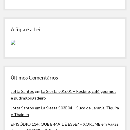
A Ripa é a Lei
Últimos Comentários
Jotta Santos
em
La Siesta s01e01 – Rosbife, café gourmet
e pudimXbrigadeiro
Jotta Santos
em
La Siesta S03E04 – Suco de Laranja, Tiquira
e Thaineh
EPISÓDIO 114: QUE E-MAIL É ESSE? – XORUME
em
Vagas