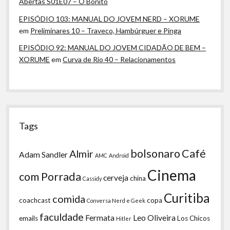
Abertas S01E07 – O Bonito
EPISÓDIO 103: MANUAL DO JOVEM NERD – XORUME
em
Preliminares 10 – Traveco, Hambúrguer e Pinga
EPISÓDIO 92: MANUAL DO JOVEM CIDADÃO DE BEM –
XORUME
em
Curva de Rio 40 – Relacionamentos
Tags
bolsonaro
Café
Almir
Adam Sandler
AMC
Android
Cinema
com Porrada
cerveja
china
Cassidy
Curitiba
comida
coachcast
copa
Conversa Nerd e Geek
faculdade
Fermata
Leo Oliveira
emails
Los Chicos
Hitler