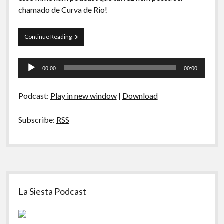
A Ripa É a Lei
chamado de Curva de Rio!
Especiais
Curva
Continue Reading
Preliminares
de
Rio
Tocador
00
00:00
00:00
–
de
Clube
áudio
dos
Podcast:
Play in new window
|
Download
Tranqueiras
Subscribe:
RSS
Sidebar
La Siesta Podcast