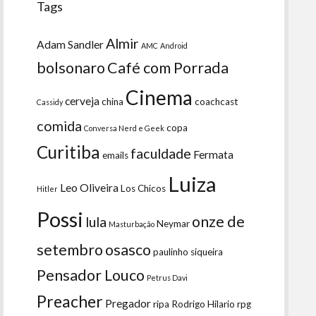
Tags
Almir
Adam Sandler
AMC
Android
bolsonaro
Café com Porrada
Cinema
cerveja
china
coachcast
Cassidy
comida
copa
Conversa Nerd e Geek
Curitiba
faculdade
Fermata
emails
Luiza
Leo Oliveira
Los Chicos
Hitler
Possi
onze de
lula
Neymar
Masturbação
setembro
osasco
paulinho siqueira
Pensador Louco
Petrus Davi
Preacher
Pregador
ripa
Rodrigo Hilario
rpg