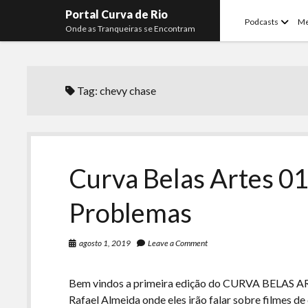
Portal Curva de Rio
open
Podcasts
M
Onde as Tranqueiras se Encontram
menu
Tag:
chevy chase
Curva Belas Artes 0
Problemas
agosto 1, 2019
Leave a Comment
Bem vindos a primeira edição do CURVA BELAS AR
Rafael Almeida onde eles irão falar sobre filmes d