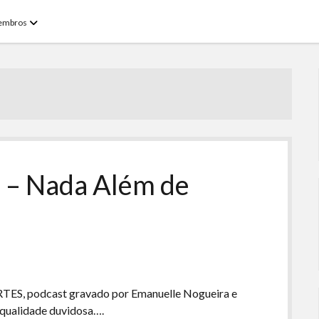
open
embros
menu
1 – Nada Além de
TES, podcast gravado por Emanuelle Nogueira e
e qualidade duvidosa….