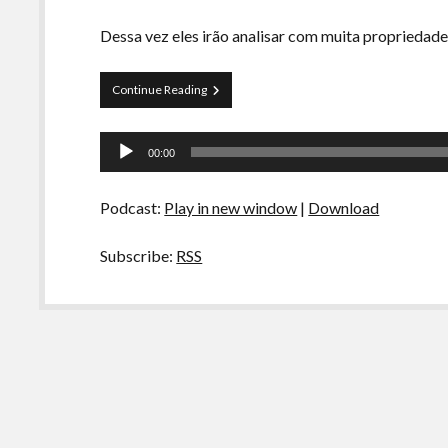
Dessa vez eles irão analisar com muita propriedade
Curva
Continue Reading
Belas
Artes
Tocador
01
00:00
–
de
Nada
áudio
Além
Podcast:
Play in new window
|
Download
de
Problemas
Subscribe:
RSS