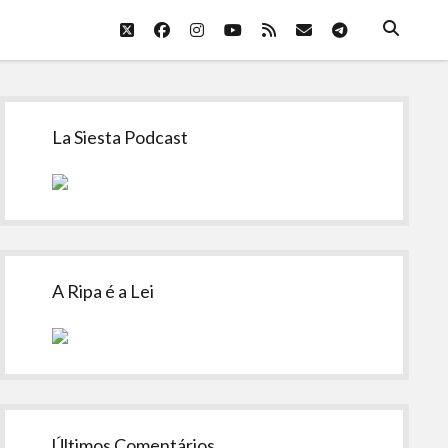
twitter
facebook
instagram
youtube
rss
email
telegram
Sidebar
La Siesta Podcast
A Ripa é a Lei
Últimos Comentários