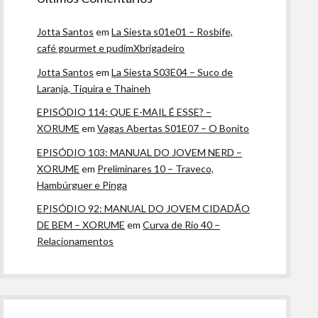
Jotta Santos
em
La Siesta s01e01 – Rosbife,
café gourmet e pudimXbrigadeiro
Jotta Santos
em
La Siesta S03E04 – Suco de
Laranja, Tiquira e Thaineh
EPISÓDIO 114: QUE E-MAIL É ESSE? –
XORUME
em
Vagas Abertas S01E07 – O Bonito
EPISÓDIO 103: MANUAL DO JOVEM NERD –
XORUME
em
Preliminares 10 – Traveco,
Hambúrguer e Pinga
EPISÓDIO 92: MANUAL DO JOVEM CIDADÃO
DE BEM – XORUME
em
Curva de Rio 40 –
Relacionamentos