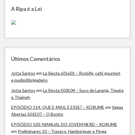
A Ripa é a Lei
Últimos Comentários
Jotta Santos
em
La Siesta s01e01 – Rosbife, café gourmet
e pudimXbrigadeiro
Jotta Santos
em
La Siesta S03E04 – Suco de Laranja, Tiquira
e Thaineh
EPISÓDIO 114: QUE E-MAIL É ESSE? – XORUME
em
Vagas
Abertas S01E07 – O Bonito
EPISÓDIO 103: MANUAL DO JOVEM NERD – XORUME
em
Preliminares 10 – Traveco, Hambúrguer e Pinga