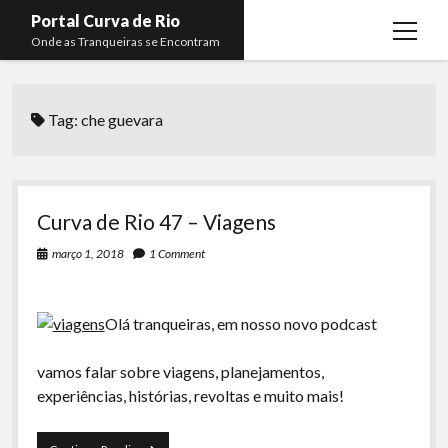
Portal Curva de Rio
open
Onde as Tranqueiras se Encontram
menu
Podcasts
open
menu
Tag:
che guevara
Membros
Curva de Rio
open
menu
Curva Belas Artes
Almir Ribeiro
twitter
facebook
instagram
youtube
rss
email
telegram
Curva Classics
Felype Silva
Curva de Rio 47 – Viagens
Komos
Lucas Oliveira
março 1, 2018
1 Comment
La Siesta Podcast
Kaique Xavier
Boca do Lixo
Mateus Mantoan
Olá tranqueiras, em nosso novo podcast
Rachão na Beira do RIo
Rafael Almeida
vamos falar sobre viagens, planejamentos,
Arquivo CDR
experiências, histórias, revoltas e muito mais!
Papo Tranqueira