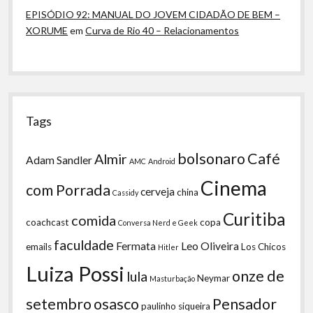
EPISÓDIO 92: MANUAL DO JOVEM CIDADÃO DE BEM –
XORUME
em
Curva de Rio 40 – Relacionamentos
Tags
bolsonaro
Café
Almir
Adam Sandler
AMC
Android
Cinema
com Porrada
cerveja
china
Cassidy
Curitiba
comida
coachcast
copa
Conversa Nerd e Geek
faculdade
Fermata
Leo Oliveira
emails
Los Chicos
Hitler
Luiza Possi
onze de
lula
Neymar
Masturbação
setembro
osasco
Pensador
paulinho siqueira