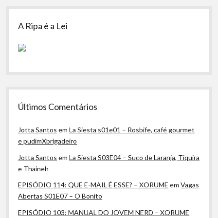
A Ripa é a Lei
Últimos Comentários
Jotta Santos
em
La Siesta s01e01 – Rosbife, café gourmet
e pudimXbrigadeiro
Jotta Santos
em
La Siesta S03E04 – Suco de Laranja, Tiquira
e Thaineh
EPISÓDIO 114: QUE E-MAIL É ESSE? – XORUME
em
Vagas
Abertas S01E07 – O Bonito
EPISÓDIO 103: MANUAL DO JOVEM NERD – XORUME