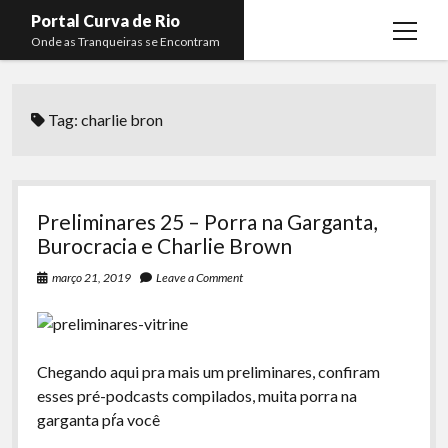
Portal Curva de Rio
open
Onde as Tranqueiras se Encontram
menu
Podcasts
open
menu
Tag:
charlie bron
Membros
Curva de Rio
open
menu
Curva Belas Artes
Almir Ribeiro
twitter
facebook
instagram
youtube
rss
email
telegram
Curva Classics
Felype Silva
Preliminares 25 – Porra na Garganta,
Komos
Lucas Oliveira
Burocracia e Charlie Brown
La Siesta Podcast
Kaique Xavier
março 21, 2019
Leave a Comment
Boca do Lixo
Mateus Mantoan
Rachão na Beira do RIo
Rafael Almeida
Chegando aqui pra mais um preliminares, confiram
Arquivo CDR
esses pré-podcasts compilados, muita porra na
garganta pŕa você
Papo Tranqueira