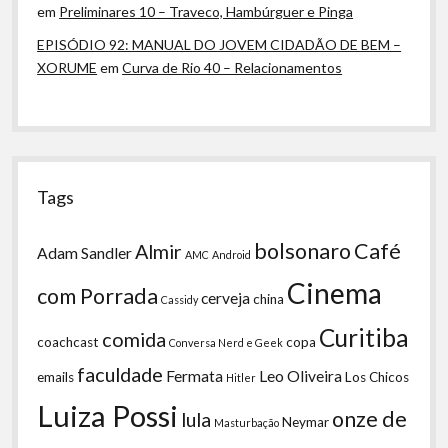
em
Preliminares 10 – Traveco, Hambúrguer e Pinga
EPISÓDIO 92: MANUAL DO JOVEM CIDADÃO DE BEM –
XORUME
em
Curva de Rio 40 – Relacionamentos
Tags
bolsonaro
Café
Almir
Adam Sandler
AMC
Android
Cinema
com Porrada
cerveja
china
Cassidy
Curitiba
comida
coachcast
copa
Conversa Nerd e Geek
faculdade
Fermata
Leo Oliveira
emails
Los Chicos
Hitler
Luiza Possi
onze de
lula
Neymar
Masturbação