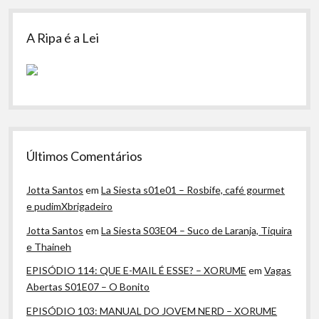
A Ripa é a Lei
Últimos Comentários
Jotta Santos
em
La Siesta s01e01 – Rosbife, café gourmet
e pudimXbrigadeiro
Jotta Santos
em
La Siesta S03E04 – Suco de Laranja, Tiquira
e Thaineh
EPISÓDIO 114: QUE E-MAIL É ESSE? – XORUME
em
Vagas
Abertas S01E07 – O Bonito
EPISÓDIO 103: MANUAL DO JOVEM NERD – XORUME