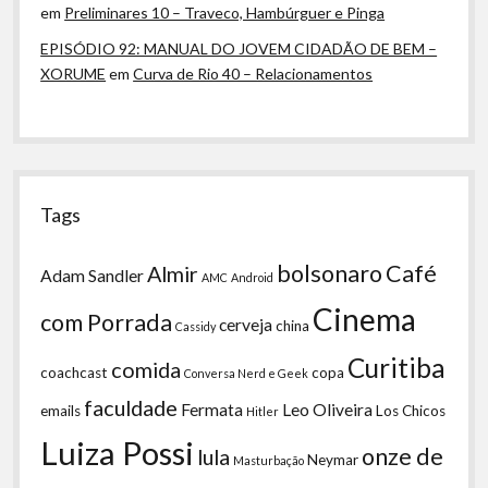
em
Preliminares 10 – Traveco, Hambúrguer e Pinga
EPISÓDIO 92: MANUAL DO JOVEM CIDADÃO DE BEM –
XORUME
em
Curva de Rio 40 – Relacionamentos
Tags
bolsonaro
Café
Almir
Adam Sandler
AMC
Android
Cinema
com Porrada
cerveja
china
Cassidy
Curitiba
comida
coachcast
copa
Conversa Nerd e Geek
faculdade
Fermata
Leo Oliveira
emails
Los Chicos
Hitler
Luiza Possi
onze de
lula
Neymar
Masturbação