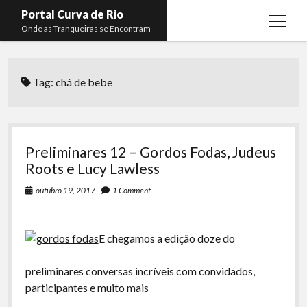
Portal Curva de Rio
open
Onde as Tranqueiras se Encontram
menu
Podcasts
open
menu
Tag:
chá de bebe
Membros
Curva de Rio
open
menu
Curva Belas Artes
Almir Ribeiro
twitter
facebook
instagram
youtube
rss
email
telegram
Curva Classics
Felype Silva
Preliminares 12 – Gordos Fodas, Judeus
Komos
Lucas Oliveira
Roots e Lucy Lawless
La Siesta Podcast
Kaique Xavier
outubro 19, 2017
1 Comment
Boca do Lixo
Mateus Mantoan
E chegamos a edição doze do
Rachão na Beira do RIo
Rafael Almeida
Arquivo CDR
preliminares conversas incríveis com convidados,
participantes e muito mais
Papo Tranqueira